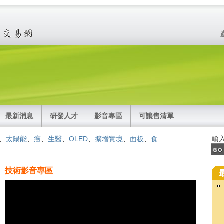
最新消息
研發人才
影音專區
可讓售清單
、
太陽能
、
癌
、
生醫
、
OLED
、
擴增實境
、
面板
、
食
技術影音專區