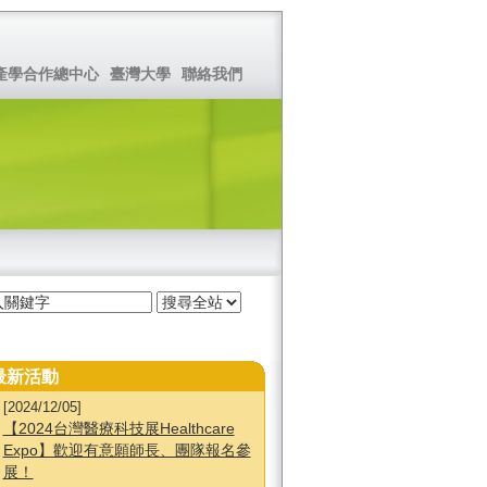
產學合作總中心
臺灣大學
聯絡我們
最新活動
[2024/12/05]
【2024台灣醫療科技展Healthcare
Expo】歡迎有意願師長、團隊報名參
展！