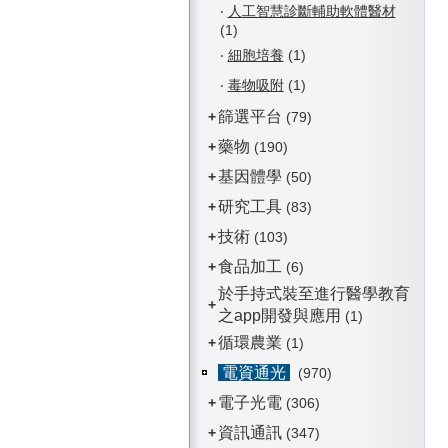
‧
人工智慧診斷輔助軟體醫材
(1)
‧
細胞培養
(1)
‧
毒物吸附
(1)
篩選平台
+
(79)
藥物
+
(190)
基因體學
+
(50)
研究工具
+
(83)
技術
+
(103)
食品加工
+
(6)
於手持式裝至進行醫學教育
+
之app開發與應用
(1)
循環農業
+
(1)
電資通光
(970)
電子光電
+
(306)
資訊通訊
+
(347)