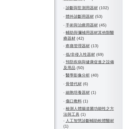
‧
診斷與監測用器材
(102)
‧
體外診斷用器材
(53)
‧
手術與治療用器材
(45)
‧
輔助與彌補用器材其他類醫
療器材
(42)
‧
疼痛管理器材
(13)
‧
低/非侵入性器材
(69)
‧
預防疾病與健康促進之設備
及用品
(50)
‧
醫學影像分析
(40)
‧
骨替代材
(6)
‧
細胞培養器材
(1)
‧
傷口敷料
(1)
‧
檢測人體腸道菌功能性之方
法與工具
(1)
‧
人工智慧診斷輔助軟體醫材
(1)