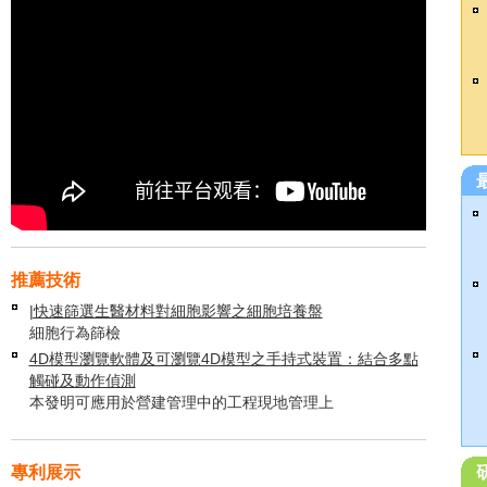
推薦技術
|快速篩選生醫材料對細胞影響之細胞培養盤
細胞行為篩檢
4D模型瀏覽軟體及可瀏覽4D模型之手持式裝置：結合多點
觸碰及動作偵測
本發明可應用於營建管理中的工程現地管理上
專利展示