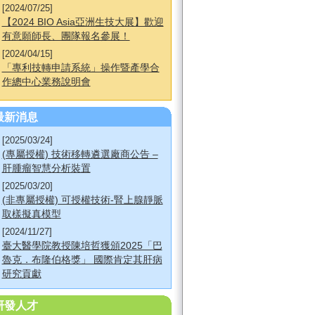
[2024/07/25]
【2024 BIO Asia亞洲生技大展】歡迎
有意願師長、團隊報名參展！
[2024/04/15]
「專利技轉申請系統」操作暨產學合
作總中心業務說明會
最新消息
[2025/03/24]
(專屬授權) 技術移轉遴選廠商公告 –
肝腫瘤智慧分析裝置
[2025/03/20]
(非專屬授權) 可授權技術-腎上腺靜脈
取樣擬真模型
[2024/11/27]
臺大醫學院教授陳培哲獲頒2025「巴
魯克．布隆伯格獎」 國際肯定其肝病
研究貢獻
研發人才