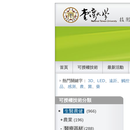
首頁
可授權技術
最新活動
熱門關鍵字：
3D
、
LED
、
遠距
、
觸控
品
、
感測
、
農
、
菌
、
藥
可授權技術分類
生醫農健
(966)
農業
+
(196)
-
醫療器材
(288)