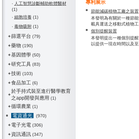
專利展示
‧
人工智慧診斷輔助軟體醫材
(1)
節能減碳植物工廠之裝置
‧
細胞培養
(1)
本發明為有關於一種節能
載具運送之移動式植物工廠，
‧
毒物吸附
(1)
個別提醒裝置
篩選平台
+
(79)
本發明提出一種個別提醒
以提供一現在時間以及至少一
藥物
+
(190)
基因體學
+
(50)
研究工具
+
(83)
技術
+
(103)
食品加工
+
(6)
於手持式裝至進行醫學教育
+
之app開發與應用
(1)
循環農業
+
(1)
電資通光
(970)
電子光電
+
(306)
資訊通訊
+
(347)