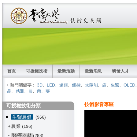
首頁
可授權技術
最新活動
最新消息
研發人才
熱門關鍵字：
3D
、
LED
、
遠距
、
觸控
、
太陽能
、
癌
、
生醫
、
OLED
品
、
感測
、
農
、
菌
、
藥
技術影音專區
可授權技術分類
生醫農健
(966)
農業
+
(196)
-
醫療器材
(288)