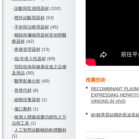
‧
診斷與監測用器材
(102)
‧
體外診斷用器材
(53)
‧
手術與治療用器材
(45)
‧
輔助與彌補用器材其他類醫
療器材
(42)
‧
疼痛管理器材
(13)
‧
低/非侵入性器材
(69)
‧
預防疾病與健康促進之設備
及用品
(50)
推薦技術
‧
醫學影像分析
(40)
RECOMBINANT PLASM
‧
骨替代材
(6)
EXPRESSING HEPATITI
‧
細胞培養器材
(1)
VIRIONS IN VIVO
‧
傷口敷料
(1)
矽/鍺異質結構的長波長
‧
檢測人體腸道菌功能性之方
法與工具
(1)
‧
人工智慧診斷輔助軟體醫材
(1)