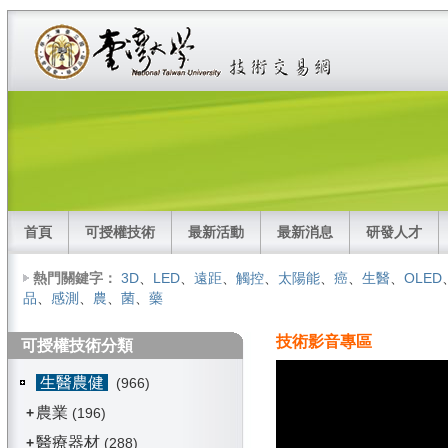
首頁
可授權技術
最新活動
最新消息
研發人才
熱門關鍵字：
3D
、
LED
、
遠距
、
觸控
、
太陽能
、
癌
、
生醫
、
OLED
品
、
感測
、
農
、
菌
、
藥
技術影音專區
可授權技術分類
生醫農健
(966)
農業
+
(196)
醫療器材
+
(288)