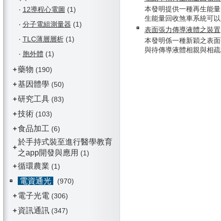
本發明提供一種再生能量
‧
12導程心電圖
(1)
生能量回收煞車系統可以應用
‧
分子電組測量器
(1)
表面張力傳導液體之裝置
‧
TLC薄層層析
(1)
本發明係一種新穎之表面
與待傳導液體相親與相疏材料
‧
胞外體
(1)
藥物
+
(190)
基因體學
+
(50)
研究工具
+
(83)
技術
+
(103)
食品加工
+
(6)
於手持式裝至進行醫學教育
+
之app開發與應用
(1)
循環農業
+
(1)
電資通光
(970)
電子光電
+
(306)
資訊通訊
+
(347)