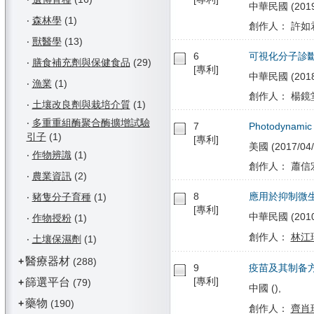
中華民國 (2019/
‧
森林學
(1)
創作人： 許如
‧
獸醫學
(13)
6
可視化分子診
‧
膳食補充劑與保健食品
(29)
[專利]
中華民國 (2018/
‧
漁業
(1)
創作人： 楊鏡堂
‧
土壤改良劑與栽培介質
(1)
‧
多重重組酶聚合酶擴增試驗
7
Photodynamic 
引子
(1)
[專利]
美國 (2017/04/
‧
作物辨識
(1)
創作人： 蕭信
‧
農業資訊
(2)
8
應用於抑制微
‧
豬隻分子育種
(1)
[專利]
中華民國 (2010/0
‧
作物授粉
(1)
創作人：
林江
‧
土壤保濕劑
(1)
醫療器材
+
(288)
9
疫苗及其制备
[專利]
篩選平台
+
(79)
中國 (),
藥物
+
(190)
創作人：
齊肖