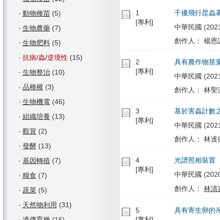
1
干擾飛行昆蟲
‧
動物種苗
(5)
[專利]
中華民國 (2023/1
‧
生物農藥
(7)
創作人： 楊恩誠
‧
生物肥料
(5)
‧
抗病/蟲/逆境性
(15)
2
具有農作物莖
[專利]
‧
生物整治
(10)
中華民國 (2021/
‧
品種權
(3)
創作人： 林聖淇
‧
生物機電
(46)
3
基於害蟲計數
‧
組織培養
(13)
[專利]
中華民國 (2021/0
‧
觀賞
(2)
創作人： 林達德
‧
發酵
(13)
4
光譜照相裝置
‧
基因轉殖
(7)
[專利]
中華民國 (2020/0
‧
糧食
(7)
創作人：
林清
‧
蔬菜
(5)
‧
天然物利用
(31)
5
具有寄生卵的
‧
遺傳育種
(16)
[專利]