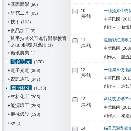
基因體學
+
(50)
10
一種提昇生物
研究工具
+
(83)
[專利]
中華民國 (2010/0
技術
+
(103)
創作人： 蔡懷楨
食品加工
+
(6)
於手持式裝至進行醫學教育
11
魚類彩虹病毒
+
之app開發與應用
(1)
[專利]
中華民國 (2008/
循環農業
+
(1)
創作人：
陳秀
電資通光
(970)
12
一種減量使用
電子光電
+
(306)
[專利]
中華民國 (2013/
資訊通訊
+
(347)
創作人： 許如君
機能材化
(1133)
材料化工
+
(305)
13
斜紋夜盜蛾(Spod
[專利]
能源環工
+
(258)
中華民國 (2013/0
機械儀設
+
(193)
創作人： 楊恩誠
xx
+
(3)
14
貓蚤忌避劑篩