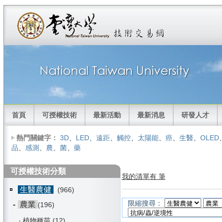
首頁
可授權技術
最新活動
最新消息
研發人才
熱門關鍵字：
3D
、
LED
、
遠距
、
觸控
、
太陽能
、
癌
、
生醫
、
OLED
品
、
感測
、
農
、
菌
、
藥
可授權技術分類
我的清單有 筆
生醫農健
(966)
限縮搜尋：
-
農業
(196)
‧
植物種苗
(12)