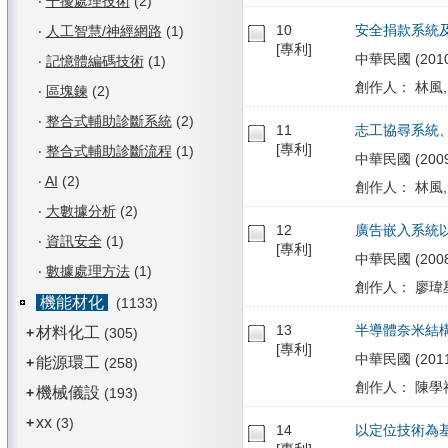
‧
干擾處理技術
(2)
10
安全捐款系統
‧
人工智慧/神經網路
(1)
[專利]
中華民國 (2010/0
‧
記憶體編碼技術
(1)
創作人： 林風,
‧
區塊鍊
(2)
‧
整合式輔助診斷系統
(2)
11
志工協尋系統
[專利]
‧
整合式輔助診斷流程
(1)
中華民國 (2009/1
‧
AI
(2)
創作人： 林風, 
‧
大數據分析
(2)
12
廣告嵌入系統
‧
資訊安全
(1)
[專利]
中華民國 (2008/0
‧
數據處理方法
(1)
創作人： 廖瑋星 
機能材化
(1133)
13
半導體奈米結
材料化工
+
(305)
[專利]
中華民國 (2011/
能源環工
+
(258)
創作人： 陳學禮
機械儀設
+
(193)
xx
+
(3)
14
以定位技術為