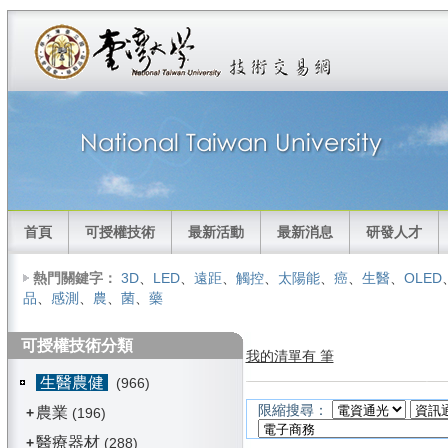
首頁
可授權技術
最新活動
最新消息
研發人才
熱門關鍵字：
3D
、
LED
、
遠距
、
觸控
、
太陽能
、
癌
、
生醫
、
OLED
品
、
感測
、
農
、
菌
、
藥
可授權技術分類
我的清單有 筆
生醫農健
(966)
限縮搜尋：
農業
+
(196)
醫療器材
+
(288)