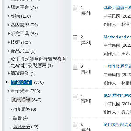
篩選平台
+
(79)
1
基於大型語言
[專利]
藥物
+
(190)
中華民國 (2025/
創作人： 林澤,
基因體學
+
(50)
研究工具
+
(83)
2
Method and app
技術
+
(103)
[專利]
中華民國 (2021/0
食品加工
+
(6)
創作人： 王凡,
於手持式裝至進行醫學教育
+
之app開發與應用
(1)
3
一種作物履歷
[專利]
循環農業
+
(1)
中華民國 (2020/
電資通光
(970)
創作人： 林裕彬,
電子光電
+
(306)
4
低延遲性的經
-
資訊通訊
(347)
[專利]
中華民國 (2014/0
‧
有線網路
(8)
創作人： 吳安宇
‧
語音
(4)
5
適用於社群網
‧
資訊安全
(22)
[專利]