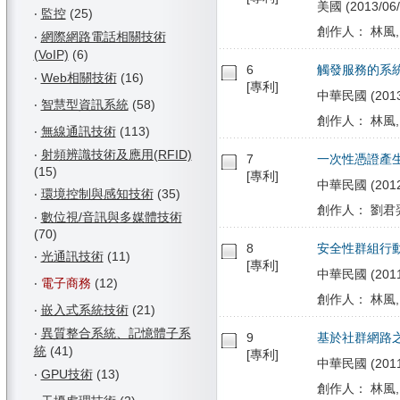
美國 (2013/06/
‧
監控
(25)
創作人： 林風,
‧
網際網路電話相關技術
(VoIP)
(6)
6
觸發服務的系
‧
Web相關技術
(16)
[專利]
中華民國 (2013/0
‧
智慧型資訊系統
(58)
創作人： 林風,
‧
無線通訊技術
(113)
‧
射頻辨識技術及應用(RFID)
7
一次性憑證產
(15)
[專利]
中華民國 (2012/
‧
環境控制與感知技術
(35)
創作人： 劉君羿
‧
數位視/音訊與多媒體技術
(70)
8
安全性群組行
‧
光通訊技術
(11)
[專利]
中華民國 (2011/
‧
電子商務
(12)
創作人： 林風,
‧
嵌入式系統技術
(21)
‧
異質整合系統、記憶體子系
9
基於社群網路
統
(41)
[專利]
中華民國 (2011/
‧
GPU技術
(13)
創作人： 林風,