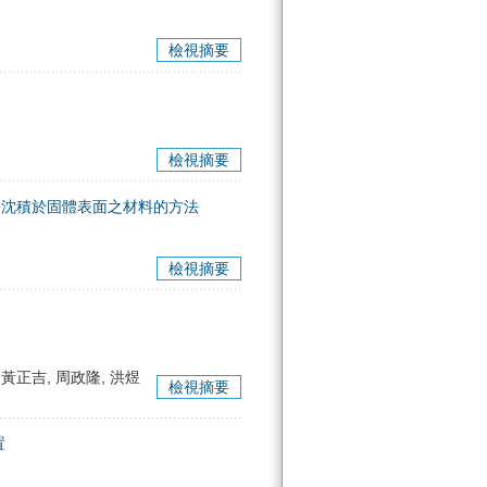
檢視摘要
檢視摘要
長沈積於固體表面之材料的方法
檢視摘要
 黃正吉, 周政隆, 洪煜
檢視摘要
置