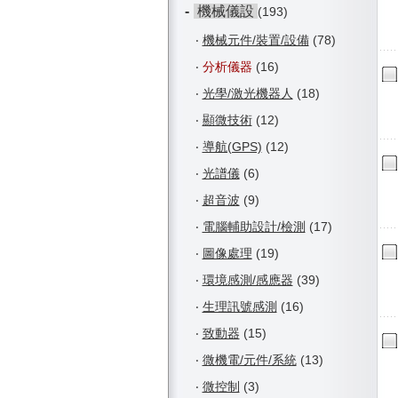
-
機械儀設
(193)
‧
機械元件/裝置/設備
(78)
‧
分析儀器
(16)
‧
光學/激光機器人
(18)
‧
顯微技術
(12)
‧
導航(GPS)
(12)
‧
光譜儀
(6)
‧
超音波
(9)
‧
電腦輔助設計/檢測
(17)
‧
圖像處理
(19)
‧
環境感測/感應器
(39)
‧
生理訊號感測
(16)
‧
致動器
(15)
‧
微機電/元件/系統
(13)
‧
微控制
(3)