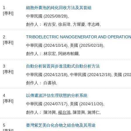
1
細胞外囊泡的純化回收方法及其套組
[專利]
中華民國 (2025/08/28),
創作人： 程吉安, 徐辰瑋, 方耀慶, 李志峰,
2
TRIBOELECTRIC NANOGENERATOR AND OPERATIO
[專利]
中華民國 (2024/10/14), 美國 (2025/02/18),
創作人： 林宗宏, 阿納布帕爾,
3
自動分析裝置與步進流動式自動分析方法
[專利]
中華民國 (2024/12/18), 中華民國 (2024/12/18), 美國 (2025
創作人： 白書禎,
4
以傳遞波評估生理狀態的分析系統
[專利]
中華民國 (2024/07/17), 美國 (2024/11/20),
創作人： 陳沛興,
楊台鴻
, 陳晉興, 施博仁,
5
臺灣紫芝美白化合物之組合物及其用途
[專利]