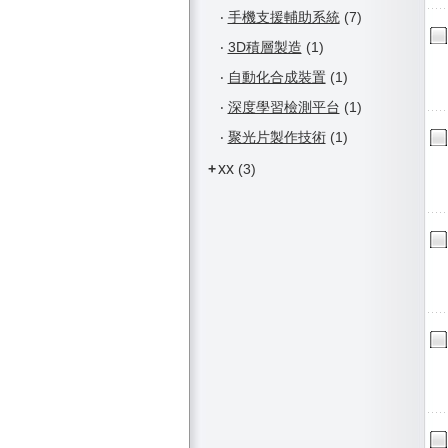
‧
手機支援輔助系統
(7)
‧
3D積層製造
(1)
‧
自動化合成裝置
(1)
‧
深度學習檢測平台
(1)
‧
聚光片製作技術
(1)
xx
+
(3)