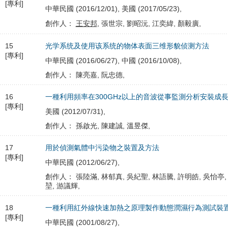
[專利]
中華民國 (2016/12/01), 美國 (2017/05/23),
創作人：
王安邦
, 張世宗, 劉昭沅, 江奕緯, 顏毅廣,
15
光学系统及使用该系统的物体表面三维形貌侦测方法
[專利]
中華民國 (2016/06/27), 中國 (2016/10/08),
創作人： 陳亮嘉, 阮忠德,
16
一種利用頻率在300GHz以上的音波從事監測分析安裝成
[專利]
美國 (2012/07/31),
創作人： 孫啟光, 陳建誠, 溫昱傑,
17
用於偵測氣體中污染物之裝置及方法
[專利]
中華民國 (2012/06/27),
創作人： 張陸滿, 林郁真, 吳紀聖, 林語騰, 許明皓, 吳怡亭,
堃, 游議輝,
18
一種利用紅外線快速加熱之原理製作動態潤濕行為測試裝
[專利]
中華民國 (2001/08/27),