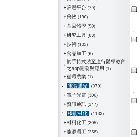
篩選平台
+
(79)
藥物
+
(190)
基因體學
+
(50)
研究工具
+
(83)
技術
+
(103)
食品加工
+
(6)
於手持式裝至進行醫學教育
+
之app開發與應用
(1)
循環農業
+
(1)
電資通光
(970)
電子光電
+
(306)
資訊通訊
+
(347)
機能材化
(1133)
材料化工
+
(305)
能源環工
+
(258)