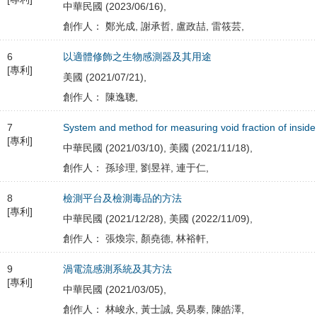
中華民國 (2023/06/16),
創作人： 鄭光成, 謝承哲, 盧政喆, 雷筱芸,
6
以適體修飾之生物感測器及其用途
[專利]
美國 (2021/07/21),
創作人： 陳逸聰,
7
System and method for measuring void fraction of insid
[專利]
中華民國 (2021/03/10), 美國 (2021/11/18),
創作人： 孫珍理, 劉昱祥, 連于仁,
8
檢測平台及檢測毒品的方法
[專利]
中華民國 (2021/12/28), 美國 (2022/11/09),
創作人： 張煥宗, 顏堯德, 林裕軒,
9
渦電流感測系統及其方法
[專利]
中華民國 (2021/03/05),
創作人： 林峻永, 黃士誠, 吳易泰, 陳皓澤,