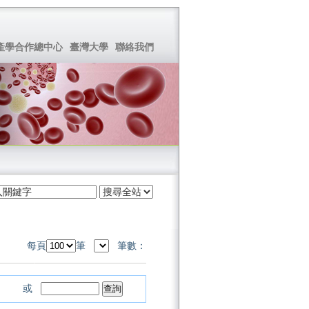
產學合作總中心
臺灣大學
聯絡我們
每頁
筆
筆數：
或