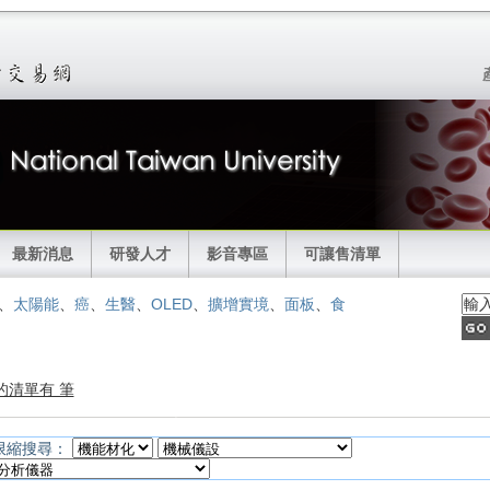
最新消息
研發人才
影音專區
可讓售清單
、
太陽能
、
癌
、
生醫
、
OLED
、
擴增實境
、
面板
、
食
的清單有 筆
限縮搜尋：