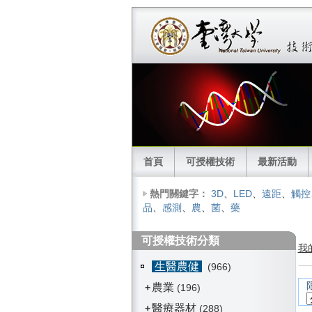
首頁
可授權技術
最新活動
熱門關鍵字：
3D
、
LED
、
遠距
、
觸控
品
、
感測
、
農
、
菌
、
藥
可授權技術分類
我
生醫農健
(966)
農業
+
(196)
醫療器材
+
(288)