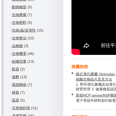
‧
動物種苗
(5)
‧
生物農藥
(7)
‧
生物肥料
(5)
‧
抗病/蟲/逆境性
(15)
‧
生物整治
(10)
‧
品種權
(3)
‧
生物機電
(46)
‧
組織培養
(13)
推薦技術
‧
觀賞
(2)
鑑定薄孔菌屬 (Antrodia) 
‧
發酵
(13)
核酸生物晶片及其方法
1. 野外薄孔菌屬及似薄孔
‧
基因轉殖
(7)
經營管理 3. 健康種苗認
‧
糧食
(7)
新穎HCP-amine/NSP
‧
蔬菜
(5)
電子零組件材料如印刷電
‧
天然物利用
(31)
‧
遺傳育種
(16)