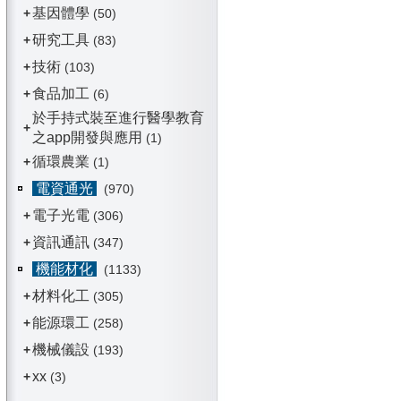
基因體學
+
(50)
研究工具
+
(83)
技術
+
(103)
食品加工
+
(6)
於手持式裝至進行醫學教育
+
之app開發與應用
(1)
循環農業
+
(1)
電資通光
(970)
電子光電
+
(306)
資訊通訊
+
(347)
機能材化
(1133)
材料化工
+
(305)
能源環工
+
(258)
機械儀設
+
(193)
xx
+
(3)