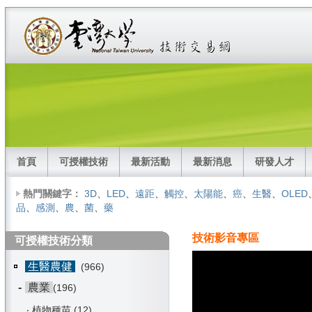
首頁
可授權技術
最新活動
最新消息
研發人才
熱門關鍵字：
3D
、
LED
、
遠距
、
觸控
、
太陽能
、
癌
、
生醫
、
OLED
品
、
感測
、
農
、
菌
、
藥
技術影音專區
可授權技術分類
生醫農健
(966)
-
農業
(196)
‧
植物種苗
(12)