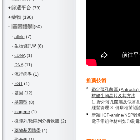
篩選平台
+
(79)
藥物
+
(190)
-
基因體學
(50)
‧
allele
(7)
‧
生物資訊學
(8)
‧
cDNA
(1)
‧
DNA
(11)
‧
流行病學
(1)
推薦技術
‧
EST
(1)
鑑定薄孔菌屬 (Antrodia) 
‧
基因
(12)
核酸生物晶片及其方法
1. 野外薄孔菌屬及似薄孔
‧
基因型
(8)
經營管理 3. 健康種苗認
‧
isogene
(1)
新穎HCP-amine/NSP
‧
微陣列/微陣列分析軟體
(2)
電子零組件材料如印刷電
‧
藥物基因體學
(4)
‧
聚合酶
(1)