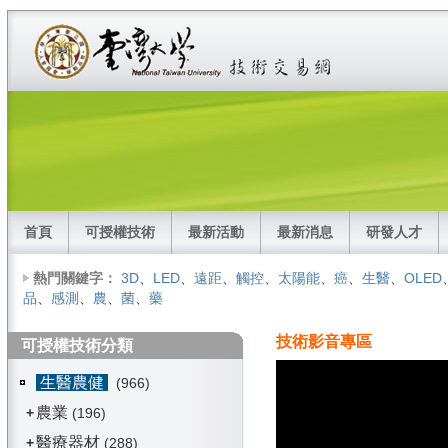
首頁
可授權技術
最新活動
最新消息
研發人才
熱門關鍵字：
3D
、
LED
、
遠距
、
觸控
、
太陽能
、
癌
、
生醫
、
OLED
品
、
感測
、
農
、
菌
、
藥
技術影音專區
可授權技術分類
生醫農健
(966)
農業
+
(196)
醫療器材
+
(288)