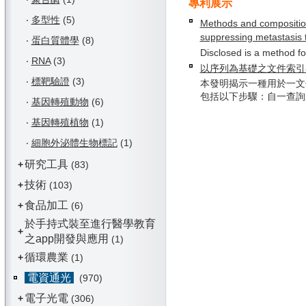
專利展示
‧
多型性
(5)
Methods and compositio
suppressing metastasis 
‧
蛋白質體學
(8)
Disclosed is a method fo
‧
RNA
(3)
以序列為基礎之文件索引
‧
標靶驗證
(3)
本發明揭示一種用於一文
包括以下步驟：自一查詢產生
‧
基因轉殖動物
(6)
‧
基因轉殖植物
(1)
‧
細胞外泌體生物標記
(1)
研究工具
+
(83)
技術
+
(103)
食品加工
+
(6)
於手持式裝至進行醫學教育
+
之app開發與應用
(1)
循環農業
+
(1)
電資通光
(970)
電子光電
+
(306)