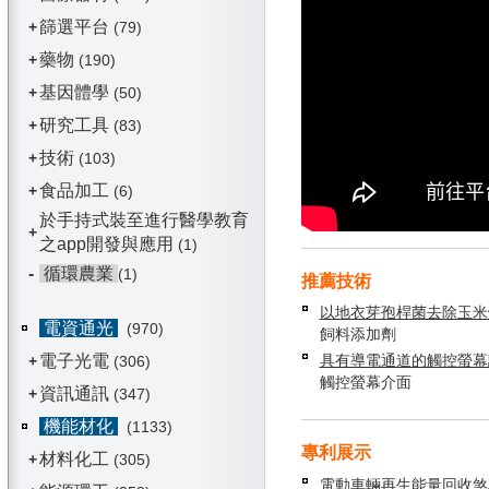
篩選平台
+
(79)
藥物
+
(190)
基因體學
+
(50)
研究工具
+
(83)
技術
+
(103)
食品加工
+
(6)
於手持式裝至進行醫學教育
+
之app開發與應用
(1)
-
循環農業
(1)
推薦技術
以地衣芽孢桿菌去除玉米
電資通光
(970)
飼料添加劑
電子光電
具有導電通道的觸控螢幕
+
(306)
觸控螢幕介面
資訊通訊
+
(347)
機能材化
(1133)
專利展示
材料化工
+
(305)
電動車輛再生能量回收煞