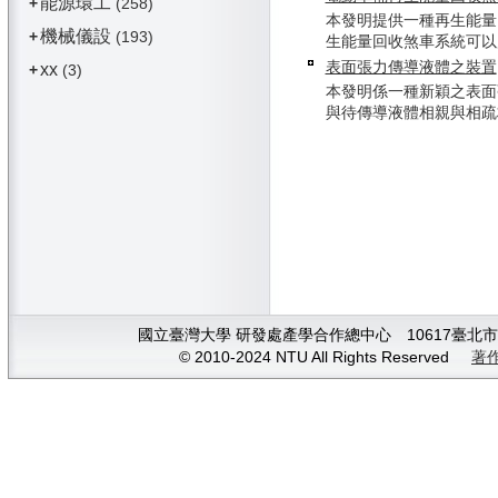
能源環工
+
(258)
本發明提供一種再生能量
機械儀設
+
(193)
生能量回收煞車系統可以應用
表面張力傳導液體之裝置
xx
+
(3)
本發明係一種新穎之表面
與待傳導液體相親與相疏材料
國立臺灣大學 研發處產學合作總中心 10617臺北市大安
© 2010-2024 NTU All Rights Reserved
著