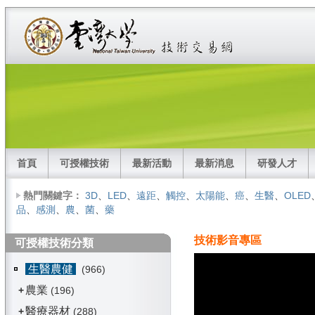
首頁
可授權技術
最新活動
最新消息
研發人才
熱門關鍵字：
3D
、
LED
、
遠距
、
觸控
、
太陽能
、
癌
、
生醫
、
OLED
品
、
感測
、
農
、
菌
、
藥
技術影音專區
可授權技術分類
生醫農健
(966)
農業
+
(196)
醫療器材
+
(288)