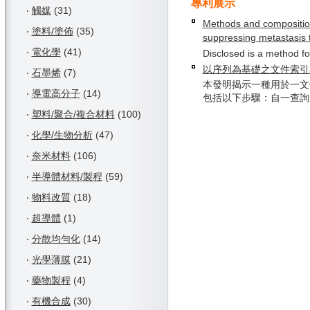
專利展示
‧
觸媒
(31)
Methods and compositio
‧
塗料/塗佈
(35)
suppressing metastasis 
‧
電化學
(41)
Disclosed is a method fo
以序列為基礎之文件索引
‧
石墨烯
(7)
本發明揭示一種用於一文
‧
導電高分子
(14)
包括以下步驟：自一查詢產生
‧
塑料/聚合/複合材料
(100)
‧
化學/生物分析
(47)
‧
奈米材料
(106)
‧
半導體材料/製程
(59)
‧
物料改質
(18)
‧
超導體
(1)
‧
分散均勻化
(14)
‧
光學薄膜
(21)
‧
藥物製程
(4)
‧
有機合成
(30)