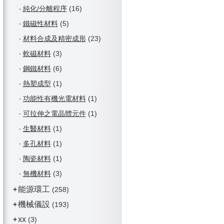
‧
純化/分離程序
(16)
‧
鐵磁性材料
(5)
‧
材料合成及精密成形
(23)
‧
軟磁材料
(3)
‧
鋼鐵材料
(6)
‧
熱塑成型
(1)
‧
功能性有機光電材料
(1)
‧
可拉伸之電晶體元件
(1)
‧
生醫材料
(1)
‧
多孔材料
(1)
‧
陶瓷材料
(1)
‧
無機材料
(3)
能源環工
+
(258)
機械儀設
+
(193)
xx
+
(3)