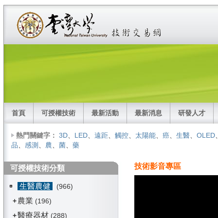
首頁
可授權技術
最新活動
最新消息
研發人才
熱門關鍵字：
3D
、
LED
、
遠距
、
觸控
、
太陽能
、
癌
、
生醫
、
OLED
品
、
感測
、
農
、
菌
、
藥
技術影音專區
可授權技術分類
生醫農健
(966)
農業
+
(196)
醫療器材
+
(288)