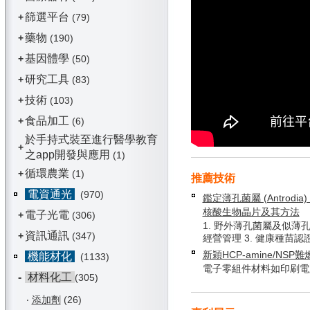
篩選平台
+
(79)
藥物
+
(190)
基因體學
+
(50)
研究工具
+
(83)
技術
+
(103)
食品加工
+
(6)
於手持式裝至進行醫學教育
+
之app開發與應用
(1)
循環農業
+
(1)
推薦技術
電資通光
(970)
鑑定薄孔菌屬 (Antrodia) 
核酸生物晶片及其方法
電子光電
+
(306)
1. 野外薄孔菌屬及似薄孔
資訊通訊
+
(347)
經營管理 3. 健康種苗認
新穎HCP-amine/NSP
機能材化
(1133)
電子零組件材料如印刷電
-
材料化工
(305)
‧
添加劑
(26)