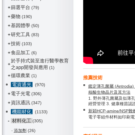
篩選平台
+
(79)
藥物
+
(190)
基因體學
+
(50)
研究工具
+
(83)
技術
+
(103)
食品加工
+
(6)
於手持式裝至進行醫學教育
+
之app開發與應用
(1)
循環農業
+
(1)
推薦技術
電資通光
(970)
鑑定薄孔菌屬 (Antrodia) 
核酸生物晶片及其方法
電子光電
+
(306)
1. 野外薄孔菌屬及似薄孔
資訊通訊
+
(347)
經營管理 3. 健康種苗認
新穎HCP-amine/NSP
機能材化
(1133)
電子零組件材料如印刷電
-
材料化工
(305)
‧
添加劑
(26)