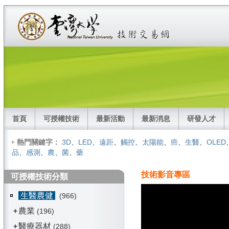
首頁
可授權技術
最新活動
最新消息
研發人才
熱門關鍵字：
3D
、
LED
、
遠距
、
觸控
、
太陽能
、
癌
、
生醫
、
OLED
品
、
感測
、
農
、
菌
、
藥
技術影音專區
可授權技術分類
生醫農健
(966)
農業
+
(196)
醫療器材
+
(288)