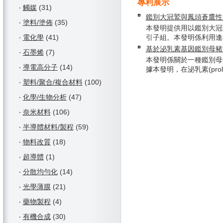
專利展示
‧
觸媒
(31)
鑑別大冠鷲與鳳頭蒼鷹性
‧
塗料/塗佈
(35)
本發明提供用以鑑別大冠
‧
電化學
(41)
引子組。本發明係利用逢機增
基於泌乳素基因鑑別母豬
‧
石墨烯
(7)
本發明係關於一種鑑別母
‧
導電高分子
(14)
據本發明，在泌乳素(prolact
‧
塑料/聚合/複合材料
(100)
‧
化學/生物分析
(47)
‧
奈米材料
(106)
‧
半導體材料/製程
(59)
‧
物料改質
(18)
‧
超導體
(1)
‧
分散均勻化
(14)
‧
光學薄膜
(21)
‧
藥物製程
(4)
‧
有機合成
(30)