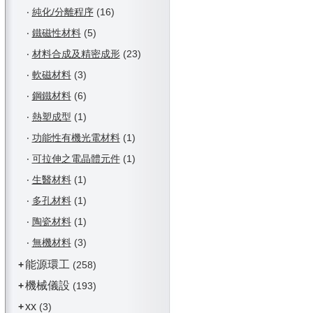
‧
純化/分離程序
(16)
‧
鐵磁性材料
(5)
‧
材料合成及精密成形
(23)
‧
軟磁材料
(3)
‧
鋼鐵材料
(6)
‧
熱塑成型
(1)
‧
功能性有機光電材料
(1)
‧
可拉伸之電晶體元件
(1)
‧
生醫材料
(1)
‧
多孔材料
(1)
‧
陶瓷材料
(1)
‧
無機材料
(3)
能源環工
+
(258)
機械儀設
+
(193)
xx
+
(3)