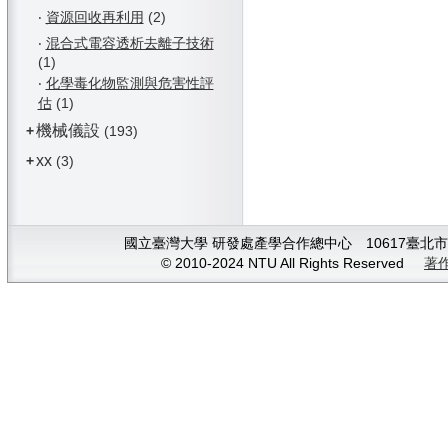
‧
資源回收再利用
(2)
‧
混合式電容透析去離子技術
(1)
‧
化學毒化物監測與危害性評
估
(1)
機械儀設
+
(193)
xx
+
(3)
國立臺灣大學 研發處產學合作總中心 10617臺北市大安
© 2010-2024 NTU All Rights Reserved
著