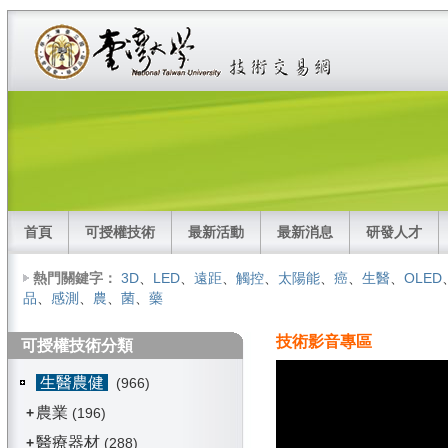
首頁
可授權技術
最新活動
最新消息
研發人才
熱門關鍵字：
3D
、
LED
、
遠距
、
觸控
、
太陽能
、
癌
、
生醫
、
OLED
品
、
感測
、
農
、
菌
、
藥
技術影音專區
可授權技術分類
生醫農健
(966)
農業
+
(196)
醫療器材
+
(288)