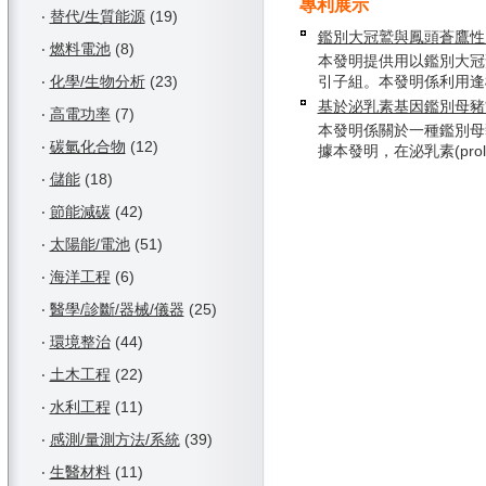
專利展示
‧
替代/生質能源
(19)
鑑別大冠鷲與鳳頭蒼鷹性
‧
燃料電池
(8)
本發明提供用以鑑別大冠
‧
化學/生物分析
(23)
引子組。本發明係利用逢機增
基於泌乳素基因鑑別母豬
‧
高電功率
(7)
本發明係關於一種鑑別母
‧
碳氫化合物
(12)
據本發明，在泌乳素(prolact
‧
儲能
(18)
‧
節能減碳
(42)
‧
太陽能/電池
(51)
‧
海洋工程
(6)
‧
醫學/診斷/器械/儀器
(25)
‧
環境整治
(44)
‧
土木工程
(22)
‧
水利工程
(11)
‧
感測/量測方法/系統
(39)
‧
生醫材料
(11)