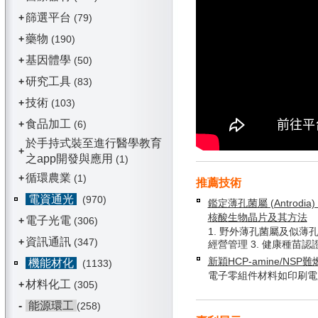
篩選平台
+
(79)
藥物
+
(190)
基因體學
+
(50)
研究工具
+
(83)
技術
+
(103)
食品加工
+
(6)
於手持式裝至進行醫學教育
+
之app開發與應用
(1)
循環農業
+
(1)
推薦技術
電資通光
(970)
鑑定薄孔菌屬 (Antrodia) 
核酸生物晶片及其方法
電子光電
+
(306)
1. 野外薄孔菌屬及似薄孔
資訊通訊
+
(347)
經營管理 3. 健康種苗認
新穎HCP-amine/NSP
機能材化
(1133)
電子零組件材料如印刷電
材料化工
+
(305)
-
能源環工
(258)