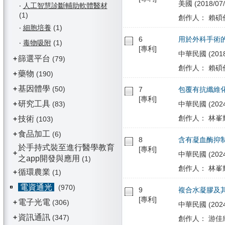
美國 (2018/07/
‧
人工智慧診斷輔助軟體醫材
(1)
創作人： 賴碩
‧
細胞培養
(1)
6
用於外科手術
‧
毒物吸附
(1)
[專利]
中華民國 (2018/
篩選平台
+
(79)
創作人： 賴碩
藥物
+
(190)
基因體學
+
(50)
7
包覆有抗纖維
[專利]
研究工具
+
(83)
中華民國 (2024/
創作人： 林峯輝
技術
+
(103)
食品加工
+
(6)
8
含有凝血酶抑
於手持式裝至進行醫學教育
[專利]
+
中華民國 (2024/
之app開發與應用
(1)
創作人： 林峯輝
循環農業
+
(1)
電資通光
(970)
9
複合水凝膠及
[專利]
電子光電
+
(306)
中華民國 (2024/0
資訊通訊
+
(347)
創作人： 游佳欣