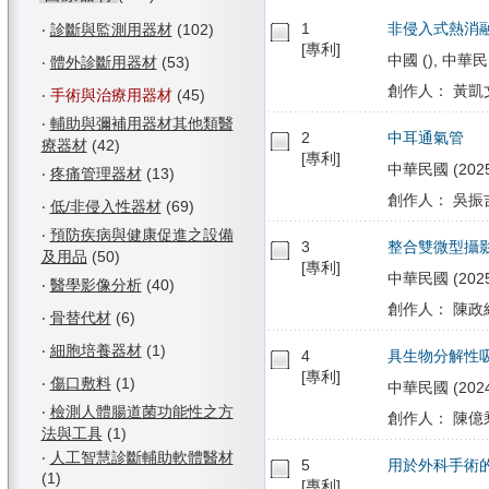
1
非侵入式熱消
‧
診斷與監測用器材
(102)
[專利]
中國 (), 中華民國 
‧
體外診斷用器材
(53)
創作人： 黃凱文
‧
手術與治療用器材
(45)
‧
輔助與彌補用器材其他類醫
2
中耳通氣管
療器材
(42)
[專利]
中華民國 (2025/
‧
疼痛管理器材
(13)
創作人： 吳振吉
‧
低/非侵入性器材
(69)
‧
預防疾病與健康促進之設備
3
整合雙微型攝
及用品
(50)
[專利]
中華民國 (2025/0
‧
醫學影像分析
(40)
創作人： 陳政維
‧
骨替代材
(6)
‧
細胞培養器材
(1)
4
具生物分解性
[專利]
‧
傷口敷料
(1)
中華民國 (2024/1
‧
檢測人體腸道菌功能性之方
創作人： 陳億乘
法與工具
(1)
‧
人工智慧診斷輔助軟體醫材
5
用於外科手術
(1)
[專利]