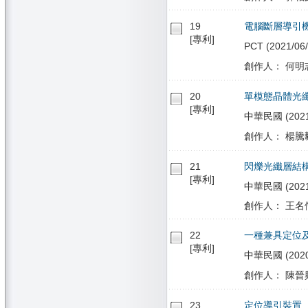
19
電腦斷層導引
[專利]
PCT (2021/06
創作人： 何明志
20
單模態晶體光
[專利]
中華民國 (2021/0
創作人： 楊騰毅
21
閃爍光纖層結
[專利]
中華民國 (2021/
創作人： 王名儒
22
一種兼具定位
[專利]
中華民國 (2020/
創作人： 陳晉興
23
定位導引裝置