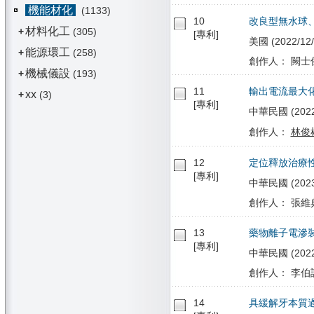
機能材化
(1133)
10
改良型無水球
材料化工
+
(305)
[專利]
美國 (2022/12/
能源環工
+
(258)
創作人： 闕士傑
機械儀設
+
(193)
11
輸出電流最大
xx
+
(3)
[專利]
中華民國 (2022/
創作人：
林俊
12
定位釋放治療
[專利]
中華民國 (2023/
創作人： 張維典
13
藥物離子電滲
[專利]
中華民國 (2022/
創作人： 李伯訓
14
具緩解牙本質