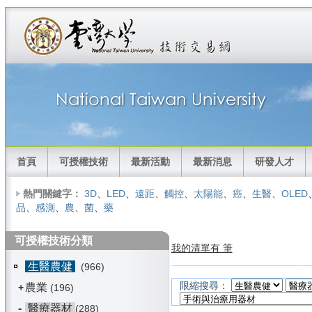
首頁
可授權技術
最新活動
最新消息
研發人才
熱門關鍵字：
3D
、
LED
、
遠距
、
觸控
、
太陽能
、
癌
、
生醫
、
OLED
品
、
感測
、
農
、
菌
、
藥
可授權技術分類
我的清單有 筆
生醫農健
(966)
限縮搜尋：
農業
+
(196)
-
醫療器材
(288)