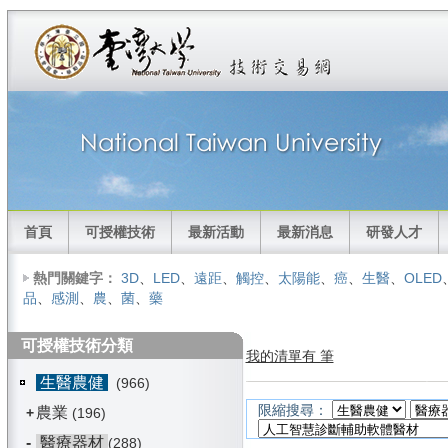
首頁
可授權技術
最新活動
最新消息
研發人才
熱門關鍵字：
3D
、
LED
、
遠距
、
觸控
、
太陽能
、
癌
、
生醫
、
OLED
品
、
感測
、
農
、
菌
、
藥
可授權技術分類
我的清單有 筆
生醫農健
(966)
限縮搜尋：
農業
+
(196)
-
醫療器材
(288)