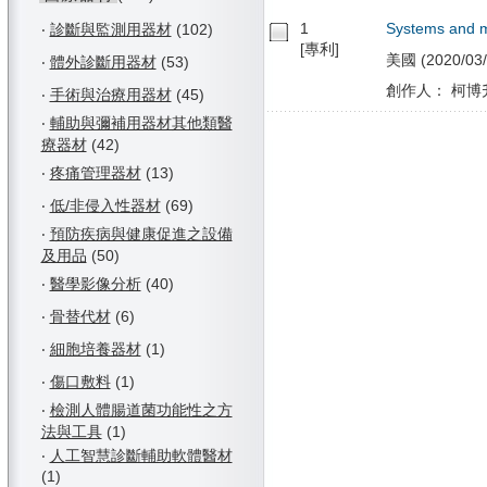
1
Systems and me
‧
診斷與監測用器材
(102)
[專利]
美國 (2020/03/
‧
體外診斷用器材
(53)
創作人： 柯博升
‧
手術與治療用器材
(45)
‧
輔助與彌補用器材其他類醫
療器材
(42)
‧
疼痛管理器材
(13)
‧
低/非侵入性器材
(69)
‧
預防疾病與健康促進之設備
及用品
(50)
‧
醫學影像分析
(40)
‧
骨替代材
(6)
‧
細胞培養器材
(1)
‧
傷口敷料
(1)
‧
檢測人體腸道菌功能性之方
法與工具
(1)
‧
人工智慧診斷輔助軟體醫材
(1)