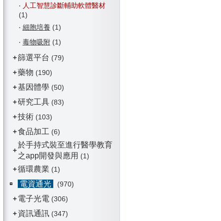
‧
人工智慧診斷輔助軟體醫材
(1)
‧
細胞培養
(1)
‧
毒物吸附
(1)
篩選平台
+
(79)
藥物
+
(190)
基因體學
+
(50)
研究工具
+
(83)
技術
+
(103)
食品加工
+
(6)
於手持式裝至進行醫學教育
+
之app開發與應用
(1)
循環農業
+
(1)
電資通光
(970)
電子光電
+
(306)
資訊通訊
+
(347)