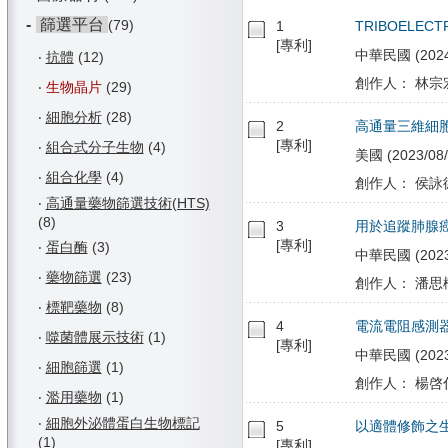
-
篩選平台
(79)
1
TRIBOELECT
[專利]
中華民國 (2024/1
‧
抗體
(12)
創作人： 林宗宏
‧
生物晶片
(29)
‧
細胞分析
(28)
2
高通量三維細
[專利]
‧
組合式分子生物
(4)
美國 (2023/08/
‧
組合化學
(4)
創作人： 侯詠德
‧
高通量藥物篩選技術(HTS)
(8)
3
用於追蹤肺腺
[專利]
‧
蛋白酶
(3)
中華民國 (2023/
‧
藥物篩選
(23)
創作人： 潘思樺
‧
標靶藥物
(8)
4
電流電阻感測
‧
噬菌體展示技術
(1)
[專利]
中華民國 (2023/0
‧
細胞篩選
(1)
創作人： 楊啓伸
‧
濫用藥物
(1)
‧
細胞外泌體蛋白生物標記
5
以適體修飾之
(1)
[專利]