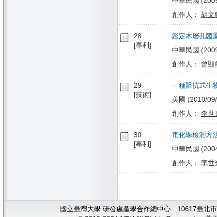
中華民國 (2009/0
創作人：
胡文
28
鑑定木層孔菌屬(
[專利]
中華民國 (2009/0
創作人：
曾顯
29
一種阻抗式生
[技術]
美國 (2010/09/
創作人：
李世
30
電化學檢測方
[專利]
中華民國 (2004/
創作人：
李世
國立臺灣大學 研發處產學合作總中心 10617臺北市大安