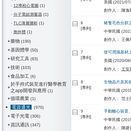
美國 (2021/07/
‧
12導程心電圖
(1)
創作人： 陳逸
‧
分子電組測量器
(1)
6
豬隻毛色分群
‧
TLC薄層層析
(1)
[專利]
中華民國 (2021/
‧
胞外體
(1)
創作人： 王佩華
藥物
+
(190)
基因體學
+
(50)
7
使可潤濕基材
[專利]
研究工具
+
(83)
美國 (2020/08/
技術
+
(103)
創作人：
王安
食品加工
+
(6)
8
生物晶片及其
於手持式裝至進行醫學教育
+
[專利]
之app開發與應用
中華民國 (2018/
(1)
循環農業
+
(1)
創作人： 范士岡
電資通光
(970)
9
手動離心裝置
電子光電
+
(306)
[專利]
中華民國 (2019/0
資訊通訊
+
(347)
創作人： 陳建甫