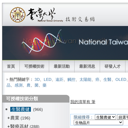
首頁
可授權技術
最新活動
最新消息
研發人才
熱門關鍵字：
3D
、
LED
、
遠距
、
觸控
、
太陽能
、
癌
、
生醫
、
OLED
品
、
感測
、
農
、
菌
、
藥
可授權技術分類
我的清單有 筆
生醫農健
(966)
限縮搜尋：
農業
+
(196)
醫療器材
+
(288)