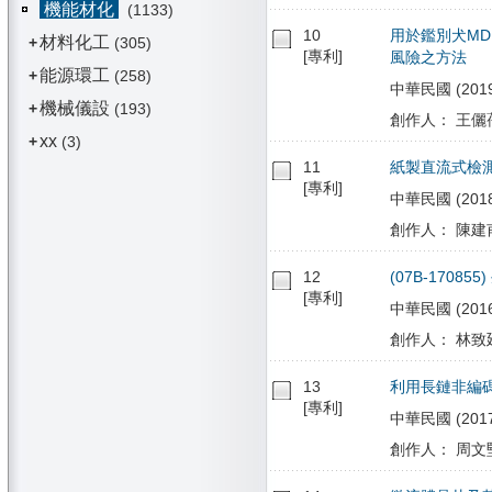
機能材化
(1133)
10
用於鑑別犬M
材料化工
+
(305)
[專利]
風險之方法
能源環工
+
(258)
中華民國 (2019/
機械儀設
+
(193)
創作人： 王儷蒨
xx
+
(3)
11
紙製直流式檢
[專利]
中華民國 (2018/0
創作人： 陳建甫
12
(07B-1708
[專利]
中華民國 (2016/1
創作人： 林致廷
13
利用長鏈非編
[專利]
中華民國 (2017/
創作人： 周文堅