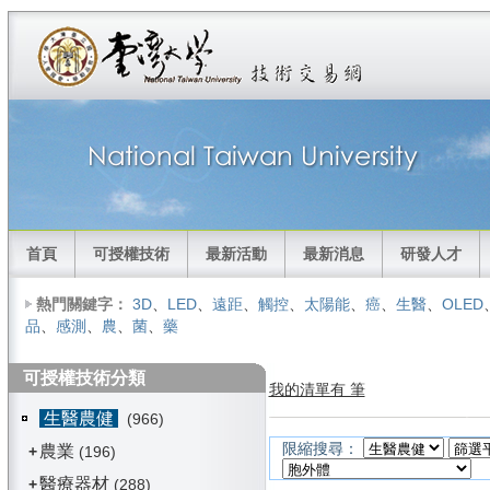
首頁
可授權技術
最新活動
最新消息
研發人才
熱門關鍵字：
3D
、
LED
、
遠距
、
觸控
、
太陽能
、
癌
、
生醫
、
OLED
品
、
感測
、
農
、
菌
、
藥
可授權技術分類
我的清單有 筆
生醫農健
(966)
限縮搜尋：
農業
+
(196)
醫療器材
+
(288)