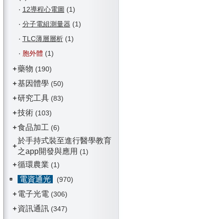
‧
12導程心電圖
(1)
‧
分子電組測量器
(1)
‧
TLC薄層層析
(1)
‧
胞外體
(1)
藥物
+
(190)
基因體學
+
(50)
研究工具
+
(83)
技術
+
(103)
食品加工
+
(6)
於手持式裝至進行醫學教育
+
之app開發與應用
(1)
循環農業
+
(1)
電資通光
(970)
電子光電
+
(306)
資訊通訊
+
(347)