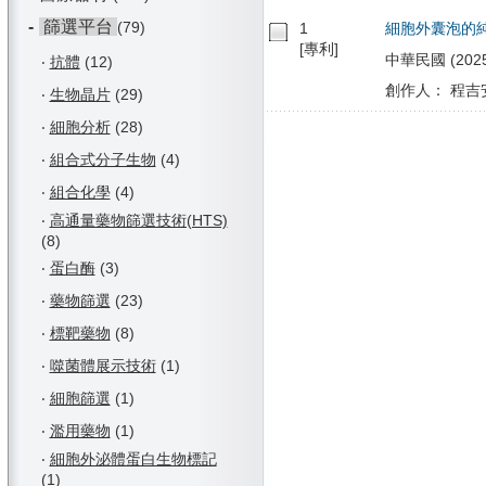
-
篩選平台
(79)
1
細胞外囊泡的
[專利]
中華民國 (2025/
‧
抗體
(12)
創作人： 程吉安
‧
生物晶片
(29)
‧
細胞分析
(28)
‧
組合式分子生物
(4)
‧
組合化學
(4)
‧
高通量藥物篩選技術(HTS)
(8)
‧
蛋白酶
(3)
‧
藥物篩選
(23)
‧
標靶藥物
(8)
‧
噬菌體展示技術
(1)
‧
細胞篩選
(1)
‧
濫用藥物
(1)
‧
細胞外泌體蛋白生物標記
(1)