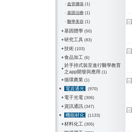
‧
血管擴張
(1)
‧
基因治療
(1)
‧
醫學美容
(1)
基因體學
+
(50)
研究工具
+
(83)
技術
+
(103)
食品加工
+
(6)
於手持式裝至進行醫學教育
+
之app開發與應用
(1)
循環農業
+
(1)
電資通光
(970)
電子光電
+
(306)
資訊通訊
+
(347)
機能材化
(1133)
材料化工
+
(305)