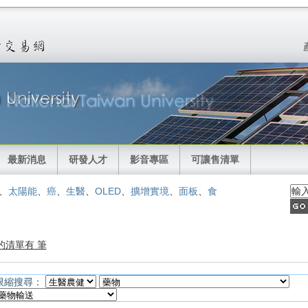
最新消息
研發人才
影音專區
可讓售清單
、
太陽能
、
癌
、
生醫
、
OLED
、
擴增實境
、
面板
、
食
的清單有 筆
限縮搜尋：