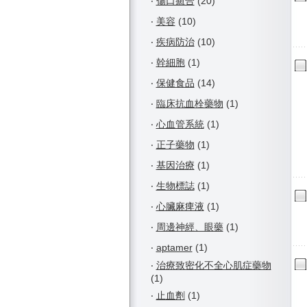
‧
傷口癒合
(20)
‧
美容
(10)
‧
疾病防治
(10)
‧
幹細胞
(1)
‧
保健食品
(14)
‧
臨床抗血栓藥物
(1)
‧
心血管系統
(1)
‧
正子藥物
(1)
‧
基因治療
(1)
‧
生物標誌
(1)
‧
心臟麻痺液
(1)
‧
周邊神經、眼藥
(1)
‧
aptamer
(1)
‧
治療致密化不全心肌症藥物
(1)
‧
止血劑
(1)