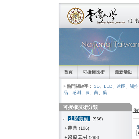
首頁
可授權技術
最新活動
熱門關鍵字：
3D
、
LED
、
遠距
、
觸控
品
、
感測
、
農
、
菌
、
藥
可授權技術分類
我
生醫農健
(966)
農業
+
(196)
醫療器材
+
(288)