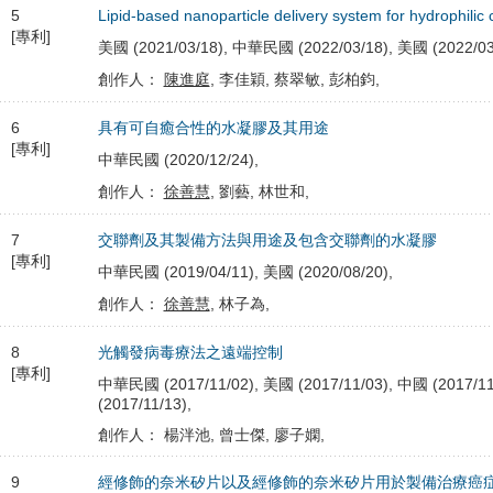
5
Lipid-based nanoparticle delivery system for hydrophil
[專利]
美國 (2021/03/18), 中華民國 (2022/03/18), 美國 (2022/03/1
創作人：
陳進庭
, 李佳穎, 蔡翠敏, 彭柏鈞,
6
具有可自癒合性的水凝膠及其用途
[專利]
中華民國 (2020/12/24),
創作人：
徐善慧
, 劉藝, 林世和,
7
交聯劑及其製備方法與用途及包含交聯劑的水凝膠
[專利]
中華民國 (2019/04/11), 美國 (2020/08/20),
創作人：
徐善慧
, 林子為,
8
光觸發病毒療法之遠端控制
[專利]
中華民國 (2017/11/02), 美國 (2017/11/03), 中國 (2017/11/
(2017/11/13),
創作人： 楊泮池, 曾士傑, 廖子嫻,
9
經修飾的奈米矽片以及經修飾的奈米矽片用於製備治療癌