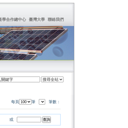
產學合作總中心
臺灣大學
聯絡我們
每頁
筆
筆數：
或