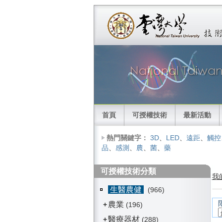
首頁
可授權技術
最新活動
熱門關鍵字：
3D
、
LED
、
遠距
、
觸控
品
、
感測
、
農
、
菌
、
藥
可授權技術分類
我
生醫農健
(966)
農業
+
(196)
醫療器材
+
(288)