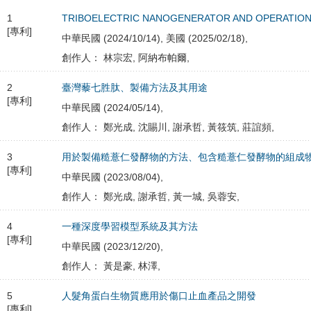
1
TRIBOELECTRIC NANOGENERATOR AND OPERATIO
[專利]
中華民國 (2024/10/14), 美國 (2025/02/18),
創作人： 林宗宏, 阿納布帕爾,
2
臺灣藜七胜肽、製備方法及其用途
[專利]
中華民國 (2024/05/14),
創作人： 鄭光成, 沈賜川, 謝承哲, 黃筱筑, 莊誼頻,
3
用於製備糙薏仁發酵物的方法、包含糙薏仁發酵物的組成
[專利]
中華民國 (2023/08/04),
創作人： 鄭光成, 謝承哲, 黃一城, 吳蓉安,
4
一種深度學習模型系統及其方法
[專利]
中華民國 (2023/12/20),
創作人： 黃是豪, 林澤,
5
人髮角蛋白生物質應用於傷口止血產品之開發
[專利]