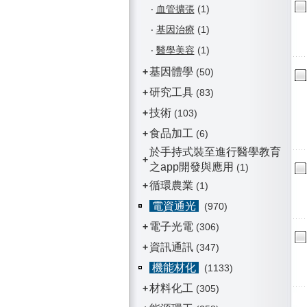
‧
血管擴張
(1)
‧
基因治療
(1)
‧
醫學美容
(1)
基因體學
+
(50)
研究工具
+
(83)
技術
+
(103)
食品加工
+
(6)
於手持式裝至進行醫學教育
+
之app開發與應用
(1)
循環農業
+
(1)
電資通光
(970)
電子光電
+
(306)
資訊通訊
+
(347)
機能材化
(1133)
材料化工
+
(305)