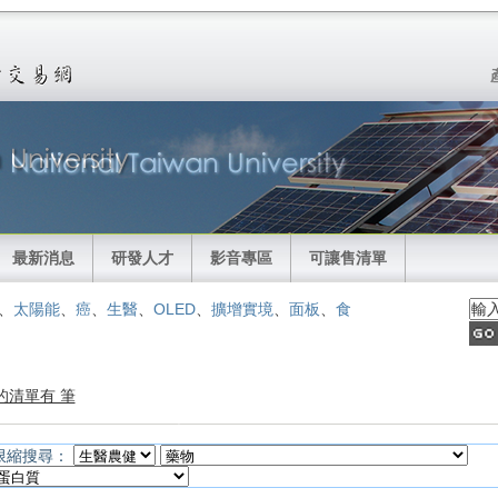
最新消息
研發人才
影音專區
可讓售清單
、
太陽能
、
癌
、
生醫
、
OLED
、
擴增實境
、
面板
、
食
的清單有 筆
限縮搜尋：