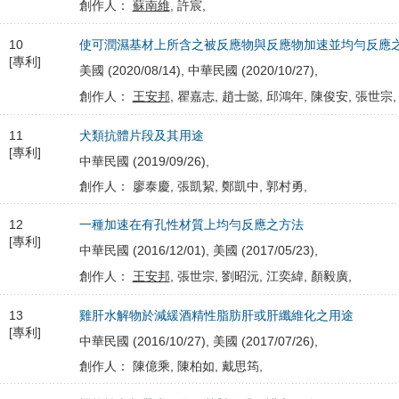
創作人：
蘇南維
, 許宸,
10
使可潤濕基材上所含之被反應物與反應物加速並均勻反應
[專利]
美國 (2020/08/14), 中華民國 (2020/10/27),
創作人：
王安邦
, 瞿嘉志, 趙士懿, 邱鴻年, 陳俊安, 張世宗,
11
犬類抗體片段及其用途
[專利]
中華民國 (2019/09/26),
創作人： 廖泰慶, 張凱絜, 鄭凱中, 郭村勇,
12
一種加速在有孔性材質上均勻反應之方法
[專利]
中華民國 (2016/12/01), 美國 (2017/05/23),
創作人：
王安邦
, 張世宗, 劉昭沅, 江奕緯, 顏毅廣,
13
雞肝水解物於減緩酒精性脂肪肝或肝纖維化之用途
[專利]
中華民國 (2016/10/27), 美國 (2017/07/26),
創作人： 陳億乘, 陳柏如, 戴思筠,