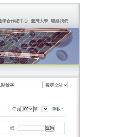
產學合作總中心
臺灣大學
聯絡我們
每頁
筆
筆數：
或