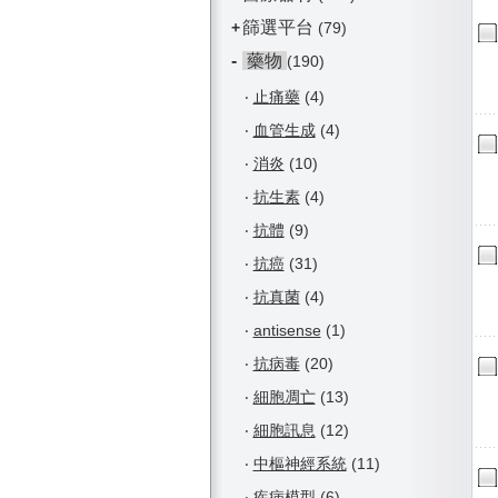
篩選平台
+
(79)
-
藥物
(190)
‧
止痛藥
(4)
‧
血管生成
(4)
‧
消炎
(10)
‧
抗生素
(4)
‧
抗體
(9)
‧
抗癌
(31)
‧
抗真菌
(4)
‧
antisense
(1)
‧
抗病毒
(20)
‧
細胞凋亡
(13)
‧
細胞訊息
(12)
‧
中樞神經系統
(11)
‧
疾病模型
(6)