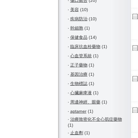
‧
傷口癒合
(20)
‧
美容
(10)
‧
疾病防治
(10)
‧
幹細胞
(1)
‧
保健食品
(14)
‧
臨床抗血栓藥物
(1)
‧
心血管系統
(1)
‧
正子藥物
(1)
‧
基因治療
(1)
‧
生物標誌
(1)
‧
心臟麻痺液
(1)
‧
周邊神經、眼藥
(1)
‧
aptamer
(1)
‧
治療致密化不全心肌症藥物
(1)
‧
止血劑
(1)