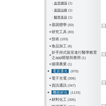
‧
血管擴張
(1)
‧
基因治療
(1)
‧
醫學美容
(1)
基因體學
+
(50)
研究工具
+
(83)
技術
+
(103)
食品加工
+
(6)
於手持式裝至進行醫學教育
+
之app開發與應用
(1)
循環農業
+
(1)
電資通光
(970)
電子光電
+
(306)
資訊通訊
+
(347)
機能材化
(1133)
材料化工
+
(305)