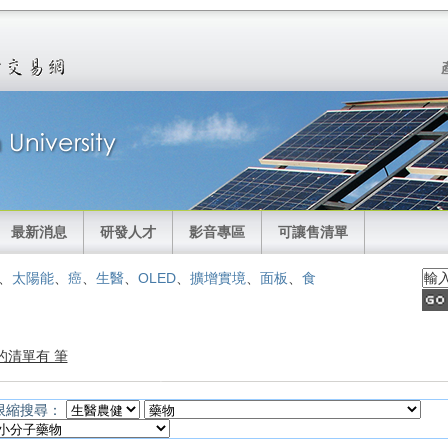
最新消息
研發人才
影音專區
可讓售清單
、
太陽能
、
癌
、
生醫
、
OLED
、
擴增實境
、
面板
、
食
的清單有 筆
限縮搜尋：