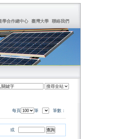
產學合作總中心
臺灣大學
聯絡我們
每頁
筆
筆數：
或