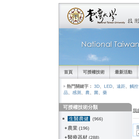
首頁
可授權技術
最新活動
熱門關鍵字：
3D
、
LED
、
遠距
、
觸控
品
、
感測
、
農
、
菌
、
藥
可授權技術分類
我
生醫農健
(966)
農業
+
(196)
醫療器材
+
(288)