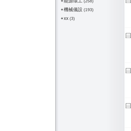
能源環工
+
(258)
機械儀設
+
(193)
xx
+
(3)