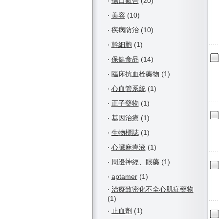
‧
傷口癒合
(20)
‧
美容
(10)
‧
疾病防治
(10)
‧
幹細胞
(1)
‧
保健食品
(14)
‧
臨床抗血栓藥物
(1)
‧
心血管系統
(1)
‧
正子藥物
(1)
‧
基因治療
(1)
‧
生物標誌
(1)
‧
心臟麻痺液
(1)
‧
周邊神經、眼藥
(1)
‧
aptamer
(1)
‧
治療致密化不全心肌症藥物
(1)
‧
止血劑
(1)