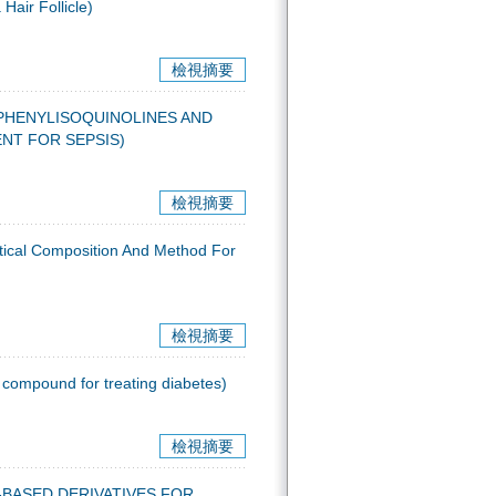
Hair Follicle)
檢視摘要
LISOQUINOLINES AND
NT FOR SEPSIS)
檢視摘要
mposition And Method For
檢視摘要
und for treating diabetes)
檢視摘要
SED DERIVATIVES FOR