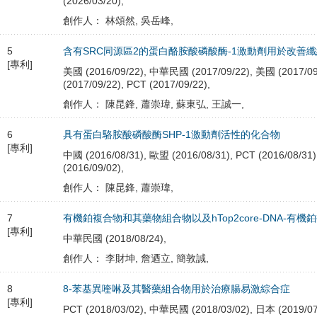
(2026/03/20),
創作人： 林頌然, 吳岳峰,
5
含有SRC同源區2的蛋白酪胺酸磷酸酶-1激動劑用於改善
[專利]
美國 (2016/09/22), 中華民國 (2017/09/22), 美國 (2017/09
(2017/09/22), PCT (2017/09/22),
創作人： 陳昆鋒, 蕭崇瑋, 蘇東弘, 王誠一,
6
具有蛋白駱胺酸磷酸酶SHP-1激動劑活性的化合物
[專利]
中國 (2016/08/31), 歐盟 (2016/08/31), PCT (2016/08/3
(2016/09/02),
創作人： 陳昆鋒, 蕭崇瑋,
7
有機鉑複合物和其藥物組合物以及hTop2core-DNA-有
[專利]
中華民國 (2018/08/24),
創作人： 李財坤, 詹迺立, 簡敦誠,
8
8-苯基異喹啉及其醫藥組合物用於治療腸易激綜合症
[專利]
PCT (2018/03/02), 中華民國 (2018/03/02), 日本 (2019/0