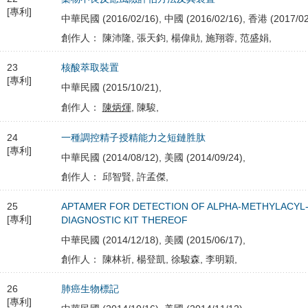
[專利]
中華民國 (2016/02/16), 中國 (2016/02/16), 香港 (2017/02
創作人： 陳沛隆, 張天鈞, 楊偉勛, 施翔蓉, 范盛娟,
23
核酸萃取裝置
[專利]
中華民國 (2015/10/21),
創作人：
陳炳煇
, 陳駿,
24
一種調控精子授精能力之短鏈胜肽
[專利]
中華民國 (2014/08/12), 美國 (2014/09/24),
創作人： 邱智賢, 許孟傑,
25
APTAMER FOR DETECTION OF ALPHA-METHYLACYL
[專利]
DIAGNOSTIC KIT THEREOF
中華民國 (2014/12/18), 美國 (2015/06/17),
創作人： 陳林祈, 楊登凱, 徐駿森, 李明穎,
26
肺癌生物標記
[專利]