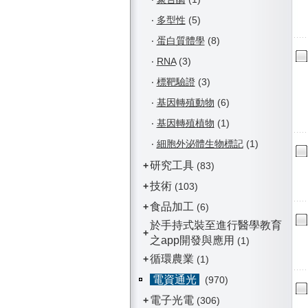
‧
多型性
(5)
‧
蛋白質體學
(8)
‧
RNA
(3)
‧
標靶驗證
(3)
‧
基因轉殖動物
(6)
‧
基因轉殖植物
(1)
‧
細胞外泌體生物標記
(1)
研究工具
+
(83)
技術
+
(103)
食品加工
+
(6)
於手持式裝至進行醫學教育
+
之app開發與應用
(1)
循環農業
+
(1)
電資通光
(970)
電子光電
+
(306)