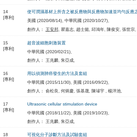
14
使可潤濕基材上所含之被反應物與反應物加速並均勻反應
[專利]
美國 (2020/08/14), 中華民國 (2020/10/27),
創作人：
王安邦
, 瞿嘉志, 趙士懿, 邱鴻年, 陳俊安, 張世宗,
15
超音波細胞刺激裝置
[專利]
中華民國 (2020/02/21),
創作人： 王兆麟, 朱亞成,
16
用以偵測肺癌發生的方法及套組
[專利]
中華民國 (2015/11/30), 美國 (2016/09/22),
創作人： 俞松良, 何炳慶, 張基晟, 陳璿宇 , 楊泮池,
17
Ultrasonic cellular stimulation device
[專利]
中華民國 (2018/11/22), 美國 (2019/10/23),
創作人： 王兆麟, 朱亞成,
18
可視化分子診斷方法及試驗套組