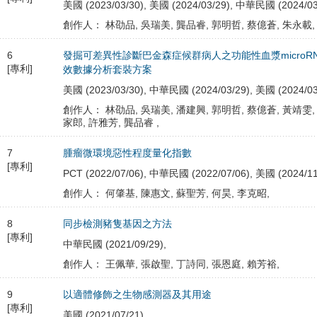
美國 (2023/03/30), 美國 (2024/03/29), 中華民國 (2024/03
創作人： 林劭品, 吳瑞美, 龔品睿, 郭明哲, 蔡億蒼, 朱永載,
6
發掘可差異性診斷巴金森症候群病人之功能性血漿microR
[專利]
效數據分析套裝方案
美國 (2023/03/30), 中華民國 (2024/03/29), 美國 (2024/03
創作人： 林劭品, 吳瑞美, 潘建興, 郭明哲, 蔡億蒼, 黃靖雯,
家郎, 許雅芳, 龔品睿 ,
7
腫瘤微環境惡性程度量化指數
[專利]
PCT (2022/07/06), 中華民國 (2022/07/06), 美國 (2024/11
創作人： 何肇基, 陳惠文, 蘇聖芳, 何昊, 李克昭,
8
同步檢測豬隻基因之方法
[專利]
中華民國 (2021/09/29),
創作人： 王佩華, 張啟聖, 丁詩同, 張恩庭, 賴芳裕,
9
以適體修飾之生物感測器及其用途
[專利]
美國 (2021/07/21),