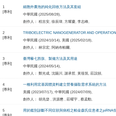
1
細胞外囊泡的純化回收方法及其套組
[專利]
中華民國 (2025/08/28),
創作人： 程吉安, 徐辰瑋, 方耀慶, 李志峰,
2
TRIBOELECTRIC NANOGENERATOR AND OPERATIO
[專利]
中華民國 (2024/10/14), 美國 (2025/02/18),
創作人： 林宗宏, 阿納布帕爾,
3
臺灣藜七胜肽、製備方法及其用途
[專利]
中華民國 (2024/05/14),
創作人： 鄭光成, 沈賜川, 謝承哲, 黃筱筑, 莊誼頻,
4
一種利用宏基因體資料建立營養攝取需求系統的方法
[專利]
美國 (2023/07/17), 中華民國 (2024/07/09),
創作人： 胡兆棨 , 洪源懋 , 莊曜宇 , 蔡孟勳,
5
用於鑑別診斷不同症狀與病程之帕金森氏症患者之piRNA
[專利]