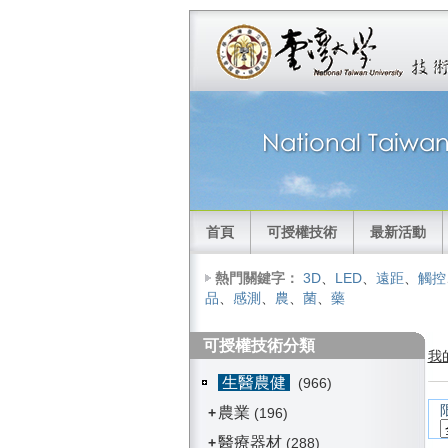
首頁
可授權技術
最新活動
熱門關鍵字：
3D
、
LED
、
遠距
、
觸控
品
、
感測
、
農
、
菌
、
藥
可授權技術分類
我
生醫農健
(966)
農業
+
(196)
醫療器材
+
(288)