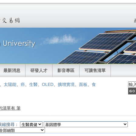
最新消息
研發人才
影音專區
可讓售清單
、
太陽能
、
癌
、
生醫
、
OLED
、
擴增實境
、
面板
、
食
的清單有 筆
限縮搜尋：