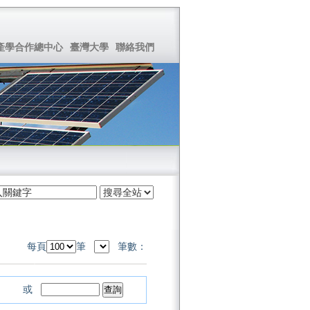
產學合作總中心
臺灣大學
聯絡我們
每頁
筆
筆數：
或