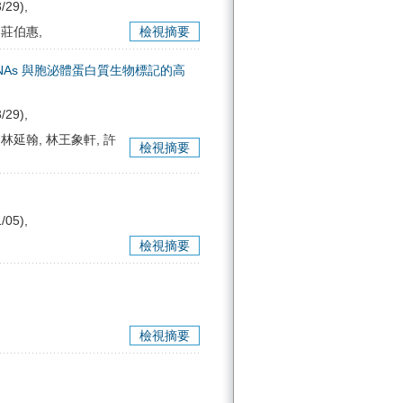
/29),
 莊伯惠,
檢視摘要
NAs 與胞泌體蛋白質生物標記的高
/29),
 林延翰, 林王象軒, 許
檢視摘要
/05),
檢視摘要
檢視摘要