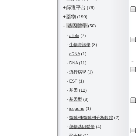
篩選平台
+
(79)
藥物
+
(190)
-
基因體學
(50)
‧
allele
(7)
‧
生物資訊學
(8)
‧
cDNA
(1)
‧
DNA
(11)
‧
流行病學
(1)
‧
EST
(1)
‧
基因
(12)
‧
基因型
(8)
‧
isogene
(1)
‧
微陣列/微陣列分析軟體
(2)
‧
藥物基因體學
(4)
‧
聚合酶
(1)