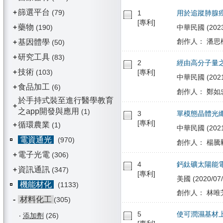
篩選平台
+
(79)
1
用於追蹤肺腺
[專利]
藥物
+
(190)
中華民國 (2023/
創作人： 潘思樺
基因體學
+
(50)
研究工具
+
(83)
2
經由高分子量
技術
+
(103)
[專利]
中華民國 (2021/
食品加工
+
(6)
創作人： 鄭如
於手持式裝至進行醫學教育
+
之app開發與應用
(1)
3
單模態晶體光
[專利]
循環農業
+
(1)
中華民國 (2021/0
電資通光
(970)
創作人： 楊騰毅
電子光電
+
(306)
4
鈣鈦礦太陽能
資訊通訊
+
(347)
[專利]
美國 (2020/07/
機能材化
(1133)
創作人： 林唯芳
-
材料化工
(305)
5
使可潤濕基材
‧
添加劑
(26)