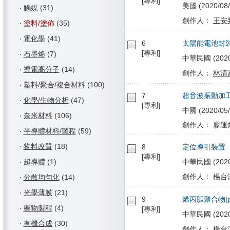
[專利]
美國 (2020/08/
‧
觸媒
(31)
創作人：
王安
‧
塗料/塗佈
(35)
‧
電化學
(41)
6
太陽能電池封
[專利]
‧
石墨烯
(7)
中華民國 (2020/0
‧
導電高分子
(14)
創作人：
林清
‧
塑料/聚合/複合材料
(100)
7
超音波振動加
‧
化學/生物分析
(47)
[專利]
中國 (2020/05/
‧
奈米材料
(106)
創作人： 廖運炫
‧
半導體材料/製程
(59)
‧
物料改質
(18)
8
定位導引裝置
[專利]
‧
超導體
(1)
中華民國 (2020/0
創作人：
楊台
‧
分散均勻化
(14)
‧
光學薄膜
(21)
9
烯丙胍聚合物(po
‧
藥物製程
(4)
[專利]
中華民國 (2020/0
‧
有機合成
(30)
創作人：
楊台