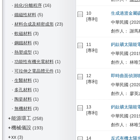
‧
純化/分離程序
(16)
10
生成過渡金屬
‧
鐵磁性材料
(5)
[專利]
中華民國 (2020/
‧
材料合成及精密成形
(23)
創作人： 謝馬利
‧
軟磁材料
(3)
‧
鋼鐵材料
(6)
11
鈣鈦礦太陽能
[專利]
‧
熱塑成型
(1)
中華民國 (2019/
‧
功能性有機光電材料
(1)
創作人： 林唯芳
‧
可拉伸之電晶體元件
(1)
12
即時曲面偵測
‧
生醫材料
(1)
[專利]
中華民國 (2020/
‧
多孔材料
(1)
創作人： 廖英志
‧
陶瓷材料
(1)
13
鈣鈦礦太陽能
‧
無機材料
(3)
[專利]
中華民國 (2019/0
能源環工
+
(258)
創作人： 林唯芳
機械儀設
+
(193)
xx
+
(3)
14
反式有機太陽