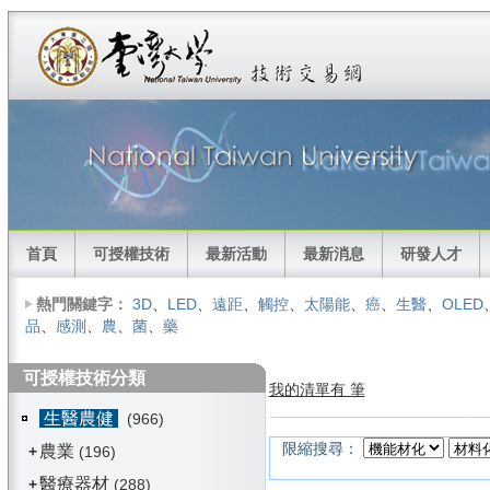
首頁
可授權技術
最新活動
最新消息
研發人才
熱門關鍵字：
3D
、
LED
、
遠距
、
觸控
、
太陽能
、
癌
、
生醫
、
OLED
品
、
感測
、
農
、
菌
、
藥
可授權技術分類
我的清單有 筆
生醫農健
(966)
限縮搜尋：
農業
+
(196)
醫療器材
+
(288)