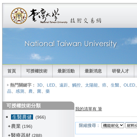
首頁
可授權技術
最新活動
最新消息
研發人才
熱門關鍵字：
3D
、
LED
、
遠距
、
觸控
、
太陽能
、
癌
、
生醫
、
OLED
品
、
感測
、
農
、
菌
、
藥
可授權技術分類
我的清單有 筆
生醫農健
(966)
限縮搜尋：
農業
+
(196)
醫療器材
+
(288)