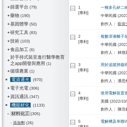
篩選平台
+
(79)
1
一種多孔矽二
[專利]
藥物
+
(190)
中華民國 (2023/
基因體學
創作人：
藍崇
+
(50)
研究工具
+
(83)
2
複數溶液離子
技術
+
(103)
[專利]
中華民國 (2023/0
食品加工
+
(6)
創作人： 林致廷
於手持式裝至進行醫學教育
+
之app開發與應用
(1)
3
用於追蹤肺腺
[專利]
循環農業
+
(1)
中華民國 (2023/
電資通光
(970)
創作人： 潘思樺
電子光電
+
(306)
4
使用電解裝置
資訊通訊
+
(347)
[專利]
美國 (2022/10/
機能材化
(1133)
創作人： 陳浩銘
-
材料化工
(305)
5
電解槽及串聯
‧
添加劑
(26)
[專利]