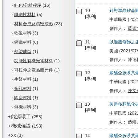
‧
純化/分離程序
(16)
10
針對單晶矽晶
‧
鐵磁性材料
(5)
[專利]
中華民國 (2021/
‧
材料合成及精密成形
(23)
創作人：
藍崇
‧
軟磁材料
(3)
11
以適體修飾之
‧
鋼鐵材料
(6)
[專利]
美國 (2021/07/
‧
熱塑成型
(1)
創作人： 陳逸
‧
功能性有機光電材料
(1)
‧
可拉伸之電晶體元件
(1)
12
聚醯亞胺系共
[專利]
‧
生醫材料
(1)
中華民國 (2021/
‧
多孔材料
(1)
創作人：
陳文
‧
陶瓷材料
(1)
13
製造多顆氧化
‧
無機材料
(3)
[專利]
中華民國 (2021/
能源環工
+
(258)
創作人：
藍崇
機械儀設
+
(193)
xx
+
(3)
14
聚醯亞胺系共