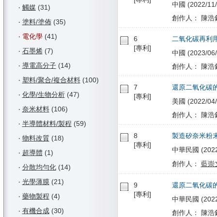
中國 (2022/11/
‧
觸媒
(31)
創作人： 陳浩銘
‧
塗料/塗佈
(35)
‧
電化學
(41)
6
二氧化碳再利
[專利]
‧
石墨烯
(7)
中國 (2023/06/
‧
導電高分子
(14)
創作人： 陳浩銘
‧
塑料/聚合/複合材料
(100)
7
還原二氧化碳
‧
化學/生物分析
(47)
[專利]
美國 (2022/04/
‧
奈米材料
(106)
創作人： 陳浩銘
‧
半導體材料/製程
(59)
8
製造矽奈米粉
‧
物料改質
(18)
[專利]
中華民國 (2022/0
‧
超導體
(1)
創作人：
藍崇
‧
分散均勻化
(14)
‧
光學薄膜
(21)
9
還原二氧化碳
[專利]
‧
藥物製程
(4)
中華民國 (2022/
‧
有機合成
(30)
創作人： 陳浩銘