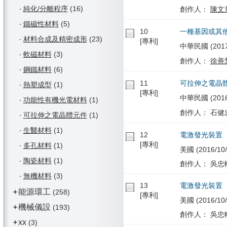
‧
純化/分離程序
(16)
創作人：
陳文
‧
鐵磁性材料
(5)
10
一種基因或其
‧
材料合成及精密成形
(23)
[專利]
中華民國 (2017/
‧
軟磁材料
(3)
創作人：
徐善
‧
鋼鐵材料
(6)
11
可拉伸之電晶
‧
熱塑成型
(1)
[專利]
中華民國 (2016/
‧
功能性有機光電材料
(1)
創作人： 石健忠
‧
可拉伸之電晶體元件
(1)
‧
生醫材料
(1)
12
電激發光裝置
[專利]
‧
多孔材料
(1)
美國 (2016/10/
‧
陶瓷材料
(1)
創作人： 吳忠幟
‧
無機材料
(3)
13
電激發光裝置
能源環工
+
(258)
[專利]
美國 (2016/10/
機械儀設
+
(193)
創作人： 吳忠幟
xx
+
(3)