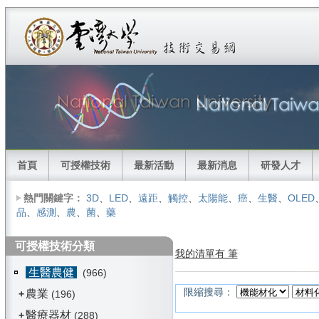
首頁
可授權技術
最新活動
最新消息
研發人才
熱門關鍵字：
3D
、
LED
、
遠距
、
觸控
、
太陽能
、
癌
、
生醫
、
OLED
品
、
感測
、
農
、
菌
、
藥
可授權技術分類
我的清單有 筆
生醫農健
(966)
限縮搜尋：
農業
+
(196)
醫療器材
+
(288)