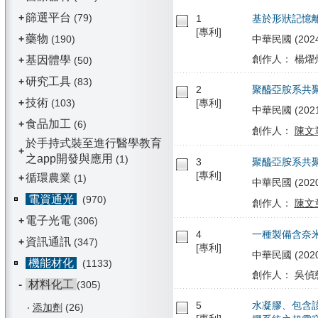
篩選平台
+
(79)
1
基於形狀記憶
[專利]
藥物
+
(190)
中華民國 (2024/
創作人： 楊燿州
基因體學
+
(50)
研究工具
+
(83)
2
聚醯亞胺系共
技術
+
(103)
[專利]
中華民國 (2021/
食品加工
+
(6)
創作人：
陳文
於手持式裝至進行醫學教育
+
之app開發與應用
(1)
3
聚醯亞胺系共
[專利]
循環農業
+
(1)
中華民國 (2020/0
電資通光
(970)
創作人：
陳文
電子光電
+
(306)
4
一種製備含奈
資訊通訊
+
(347)
[專利]
中華民國 (2020/
機能材化
(1133)
創作人： 吳偵慈
-
材料化工
(305)
5
水凝膠、包含
‧
添加劑
(26)