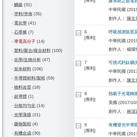
[專利]
膠系統之超電
‧
觸媒
(31)
中華民國 (2019/
‧
塗料/塗佈
(35)
創作人：
陳文
‧
電化學
(41)
6
呼吸感測裝置
‧
石墨烯
(7)
[專利]
中華民國 (2019/
‧
導電高分子
(14)
創作人： 楊燿州
‧
塑料/聚合/複合材料
(100)
‧
化學/生物分析
(47)
7
可撓式鈣鈦礦(P
[專利]
‧
奈米材料
(106)
中華民國 (2017/
‧
半導體材料/製程
(59)
創作人：
陳文
‧
物料改質
(18)
8
熱載子光電轉
‧
超導體
(1)
[專利]
美國 (2017/10/
‧
分散均勻化
(14)
創作人：
林清
‧
光學薄膜
(21)
‧
藥物製程
(4)
9
有機發光半導
[專利]
‧
有機合成
(30)
中華民國 (2017/