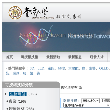
首頁
可授權技術
最新活動
最新消息
研發人才
熱門關鍵字：
3D
、
LED
、
遠距
、
觸控
、
太陽能
、
癌
、
生醫
、
OLED
品
、
感測
、
農
、
菌
、
藥
可授權技術分類
我的清單有 筆
生醫農健
(966)
限縮搜尋：
農業
+
(196)
醫療器材
+
(288)