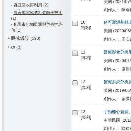
美國 (2021/07/
‧
資源回收再利用
(2)
創作人： 陳逸
‧
混合式電容透析去離子技術
(1)
10
使可潤濕基材
‧
化學毒化物監測與危害性評
[專利]
估
(1)
美國 (2020/08/
機械儀設
+
(193)
創作人：
王安
xx
+
(3)
11
醫療影像分析
[專利]
美國 (2020/01/
創作人： 廖偉
12
醫療系統分析
[專利]
美國 (2019/05/
創作人： 廖偉
13
手動離心裝置
[專利]
中華民國 (2019/0
創作人： 陳建甫