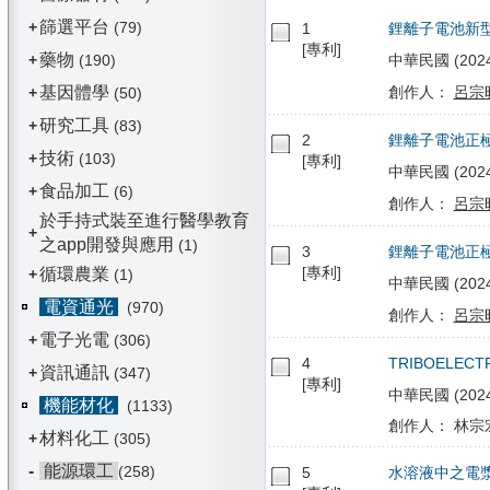
篩選平台
+
(79)
1
鋰離子電池新
[專利]
藥物
+
(190)
中華民國 (2024/
基因體學
創作人：
呂宗
+
(50)
研究工具
+
(83)
2
鋰離子電池正
技術
+
(103)
[專利]
中華民國 (2024/
食品加工
+
(6)
創作人：
呂宗
於手持式裝至進行醫學教育
+
之app開發與應用
(1)
3
鋰離子電池正
[專利]
循環農業
+
(1)
中華民國 (2024/
電資通光
(970)
創作人：
呂宗
電子光電
+
(306)
4
TRIBOELECT
資訊通訊
+
(347)
[專利]
中華民國 (2024/1
機能材化
(1133)
創作人： 林宗宏
材料化工
+
(305)
-
能源環工
(258)
5
水溶液中之電