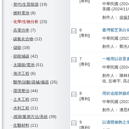
[專利]
中華民國 (2024/0
‧
替代/生質能源
(19)
美國 (2024/11/0
‧
燃料電池
(8)
創作人：
徐振
‧
化學/生物分析
(23)
6
臺灣紫芝美白
‧
高電功率
(7)
[專利]
中華民國 (2023/
‧
碳氫化合物
(12)
創作人： 鄭光成
‧
儲能
(18)
‧
節能減碳
(42)
7
一種用以容置
[專利]
‧
太陽能/電池
(51)
中華民國 (2024/
‧
海洋工程
(6)
創作人： 陳林
佑, 彭睿宇, 高
‧
醫學/診斷/器械/儀器
(25)
‧
環境整治
(44)
8
用於追蹤肺腺
[專利]
‧
土木工程
(22)
中華民國 (2023/
‧
水利工程
(11)
創作人： 潘思樺
‧
感測/量測方法/系統
(39)
9
以適體修飾之
‧
生醫材料
(11)
[專利]