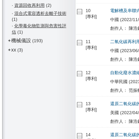
‧
資源回收再利用
(2)
10
電解槽及串聯
‧
混合式電容透析去離子技術
[專利]
(1)
中國 (2022/11/
‧
化學毒化物監測與危害性評
創作人： 陳浩銘
估
(1)
機械儀設
+
(193)
11
二氧化碳再利
[專利]
xx
+
(3)
中國 (2023/06/
創作人： 陳浩銘
12
自動化廢水濃
[專利]
中華民國 (2023/
創作人： 范振軒
13
還原二氧化碳
[專利]
美國 (2022/04/
創作人： 陳浩銘
14
還原二氧化碳