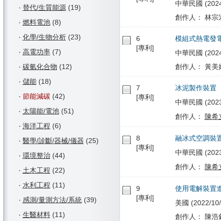
中華民國 (2024/1
‧
替代/生質能源
(19)
創作人： 林宗宏
‧
燃料電池
(8)
‧
化學/生物分析
(23)
6
模組式熱電發
[專利]
‧
高電功率
(7)
中華民國 (2024/
‧
碳氫化合物
(12)
創作人： 黃美嬌
‧
儲能
(18)
7
冰泥製作裝置
‧
節能減碳
(42)
[專利]
中華民國 (2023/
‧
太陽能/電池
(51)
創作人：
陳希
‧
海洋工程
(6)
8
融冰式空調裝
‧
醫學/診斷/器械/儀器
(25)
[專利]
中華民國 (2023/
‧
環境整治
(44)
創作人：
陳希
‧
土木工程
(22)
‧
水利工程
(11)
9
使用電解裝置
[專利]
‧
感測/量測方法/系統
(39)
美國 (2022/10/
‧
生醫材料
(11)
創作人： 陳浩銘