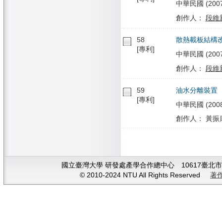
中華民國 (2007/0
創作人：
段維
58
散熱載板結構
[專利]
中華民國 (2007/0
創作人：
段維
59
油水分離裝置
[專利]
中華民國 (2008/
創作人： 黃振康
國立臺灣大學 研發處產學合作總中心 10617臺北市大安
© 2010-2024 NTU All Rights Reserved
著