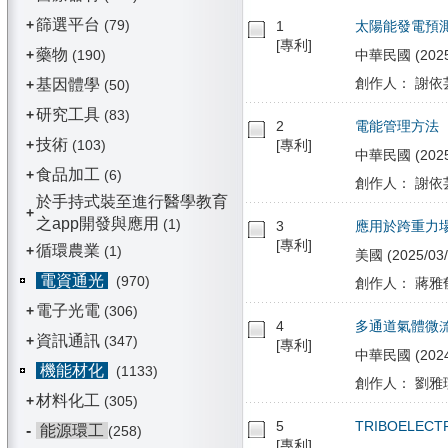
篩選平台
+
(79)
1
太陽能發電預
[專利]
藥物
+
(190)
中華民國 (2025/
創作人： 謝依芸
基因體學
+
(50)
研究工具
+
(83)
2
電能管理方法
技術
+
(103)
[專利]
中華民國 (2025/
食品加工
+
(6)
創作人： 謝依芸
於手持式裝至進行醫學教育
+
之app開發與應用
(1)
3
應用於跨重力
[專利]
循環農業
+
(1)
美國 (2025/03/
電資通光
(970)
創作人： 蔣雅郁
電子光電
+
(306)
4
多通道氣體微
資訊通訊
+
(347)
[專利]
中華民國 (2024/
機能材化
(1133)
創作人： 劉雅瑄
材料化工
+
(305)
5
TRIBOELECT
-
能源環工
(258)
[專利]