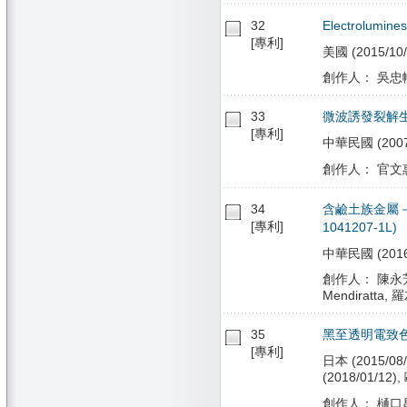
32
Electrolumines
[專利]
美國 (2015/10/
創作人： 吳忠幟
33
微波誘發裂解
[專利]
中華民國 (2007/
創作人： 官文惠
34
含鹼土族金屬－
[專利]
1041207-1L)
中華民國 (2016/0
創作人： 陳永芳, 呂
Mendiratta, 
35
黑至透明電致色變元件
[專利]
日本 (2015/08/
(2018/01/12)
創作人： 樋口昌