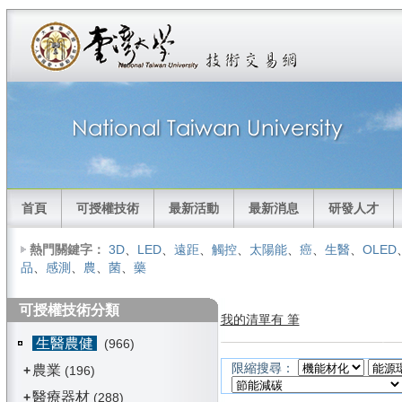
首頁
可授權技術
最新活動
最新消息
研發人才
熱門關鍵字：
3D
、
LED
、
遠距
、
觸控
、
太陽能
、
癌
、
生醫
、
OLED
品
、
感測
、
農
、
菌
、
藥
可授權技術分類
我的清單有 筆
生醫農健
(966)
限縮搜尋：
農業
+
(196)
醫療器材
+
(288)