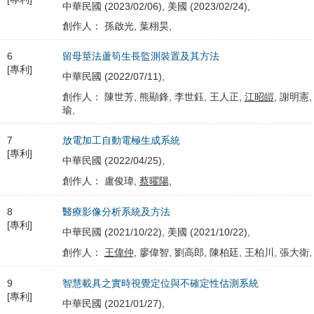
中華民國 (2023/02/06), 美國 (2023/02/24),
創作人： 孫啟光, 葉栩昊,
6
留母莖法蘆筍生長監測裝置及其方法
[專利]
中華民國 (2022/07/11),
創作人： 陳世芳, 熊顯鋒, 李世鈺, 王人正,
江昭皚
, 謝明憲
瑜,
7
放電加工自動電極生成系統
[專利]
中華民國 (2022/04/25),
創作人： 盧俊瑋,
蔡曜陽
,
8
醫療影像分析系統及方法
[專利]
中華民國 (2021/10/22), 美國 (2021/10/22),
創作人：
王偉仲
, 廖偉智, 劉高郎, 陳柏廷, 王柏川, 張大衛,
9
智慧載具之實時視覺定位與不確定性估測系統
[專利]
中華民國 (2021/01/27),