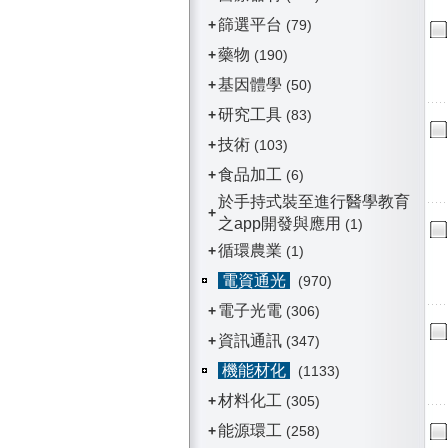
篩選平台
+
(79)
藥物
+
(190)
基因體學
+
(50)
研究工具
+
(83)
技術
+
(103)
食品加工
+
(6)
於手持式裝至進行醫學教育
+
之app開發與應用
(1)
循環農業
+
(1)
電資通光
(970)
電子光電
+
(306)
資訊通訊
+
(347)
機能材化
(1133)
材料化工
+
(305)
能源環工
+
(258)