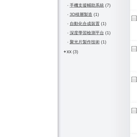
‧
手機支援輔助系統
(7)
‧
3D積層製造
(1)
‧
自動化合成裝置
(1)
‧
深度學習檢測平台
(1)
‧
聚光片製作技術
(1)
xx
+
(3)