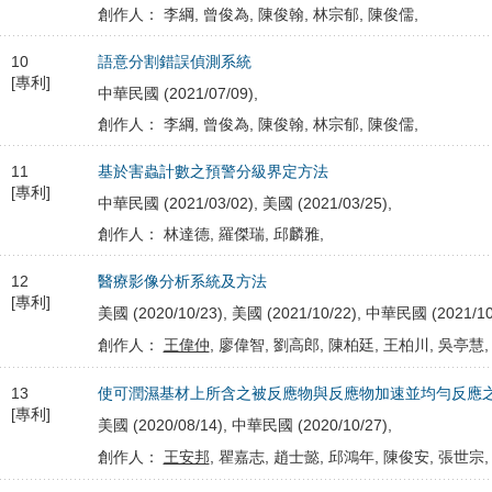
創作人： 李綱, 曾俊為, 陳俊翰, 林宗郁, 陳俊儒,
10
語意分割錯誤偵測系統
[專利]
中華民國 (2021/07/09),
創作人： 李綱, 曾俊為, 陳俊翰, 林宗郁, 陳俊儒,
11
基於害蟲計數之預警分級界定方法
[專利]
中華民國 (2021/03/02), 美國 (2021/03/25),
創作人： 林達德, 羅傑瑞, 邱麟雅,
12
醫療影像分析系統及方法
[專利]
美國 (2020/10/23), 美國 (2021/10/22), 中華民國 (2021/10
創作人：
王偉仲
, 廖偉智, 劉高郎, 陳柏廷, 王柏川, 吳亭慧,
13
使可潤濕基材上所含之被反應物與反應物加速並均勻反應
[專利]
美國 (2020/08/14), 中華民國 (2020/10/27),
創作人：
王安邦
, 瞿嘉志, 趙士懿, 邱鴻年, 陳俊安, 張世宗,