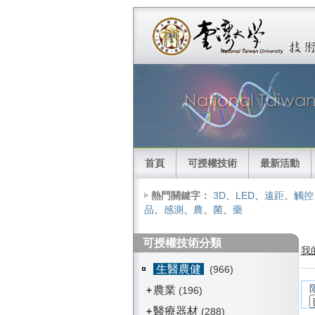
首頁
可授權技術
最新活動
熱門關鍵字：
3D
、
LED
、
遠距
、
觸控
品
、
感測
、
農
、
菌
、
藥
可授權技術分類
我
生醫農健
(966)
農業
+
(196)
醫療器材
+
(288)