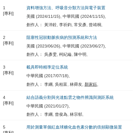
1
資料增強方法、呼吸音分類方法與電子裝置
[專利]
美國 (2024/11/15), 中華民國 (2024/11/15),
創作人： 黃沛銓, 李祈鈞, 常安彥, 曾靖桐,
2
阻塞性冠狀動脈疾病的預測系統和方法
[專利]
美國 (2023/06/26), 中華民國 (2023/06/27),
創作人： 吳彥雯, 柯紀綸, 陳中明,
3
載具即時精準定位系統
[專利]
中華民國 (2017/07/18),
創作人： 李綱, 吳柏富, 林舜友,
顏家鈺
,
4
結合語義分割與光達點雲之物件辨識與測距系統
[專利]
中華民國 (2021/01/27),
創作人： 李綱, 曾俊為, 林宗郁,
5
用於測量單個紅血球糖化血色素分數的倍頻顯微裝置
[專利]