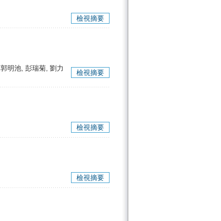
檢視摘要
, 郭明池, 彭瑞菊, 劉力
檢視摘要
檢視摘要
檢視摘要