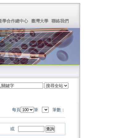
產學合作總中心
臺灣大學
聯絡我們
每頁
筆
筆數：
或