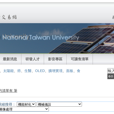
最新消息
研發人才
影音專區
可讓售清單
、
太陽能
、
癌
、
生醫
、
OLED
、
擴增實境
、
面板
、
食
的清單有 筆
限縮搜尋：