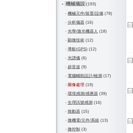
-
機械儀設
(193)
‧
機械元件/裝置/設備
(78)
‧
分析儀器
(16)
‧
光學/激光機器人
(18)
‧
顯微技術
(12)
‧
導航(GPS)
(12)
‧
光譜儀
(6)
‧
超音波
(9)
‧
電腦輔助設計/檢測
(17)
‧
圖像處理
(19)
‧
環境感測/感應器
(39)
‧
生理訊號感測
(16)
‧
致動器
(15)
‧
微機電/元件/系統
(13)
‧
微控制
(3)