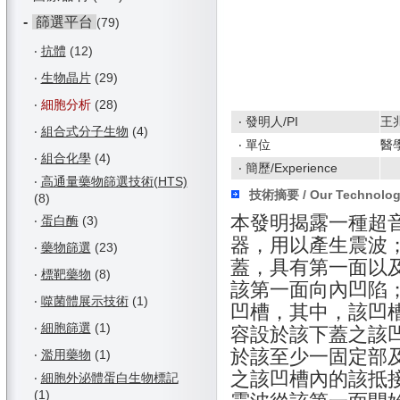
-
篩選平台
(79)
‧
抗體
(12)
‧
生物晶片
(29)
‧
細胞分析
(28)
‧ 發明人/PI
王
‧
組合式分子生物
(4)
‧ 單位
醫
‧
組合化學
(4)
‧ 簡歷/Experience
‧
高通量藥物篩選技術(HTS)
技術摘要 / Our Technolo
(8)
本發明揭露一種超
‧
蛋白酶
(3)
器，用以產生震波
‧
藥物篩選
(23)
蓋，具有第一面以
‧
標靶藥物
(8)
該第一面向內凹陷
‧
噬菌體展示技術
(1)
凹槽，其中，該凹
‧
細胞篩選
(1)
容設於該下蓋之該
於該至少一固定部
‧
濫用藥物
(1)
之該凹槽內的該抵
‧
細胞外泌體蛋白生物標記
(1)