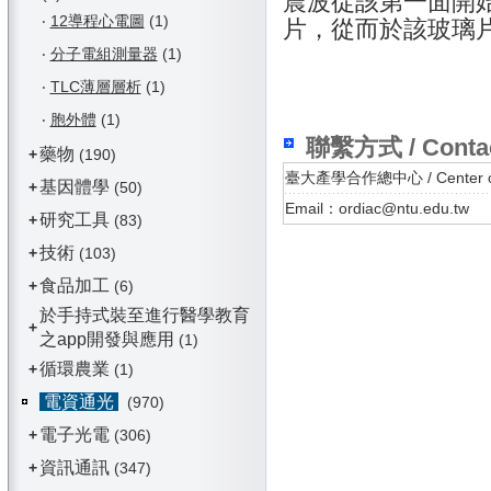
震波從該第一面開
‧
12導程心電圖
(1)
片，從而於該玻璃
‧
分子電組測量器
(1)
‧
TLC薄層層析
(1)
‧
胞外體
(1)
聯繫方式 / Conta
藥物
+
(190)
臺大產學合作總中心 / Center of In
基因體學
+
(50)
Email：ordiac@ntu.edu.tw
研究工具
+
(83)
技術
+
(103)
食品加工
+
(6)
於手持式裝至進行醫學教育
+
之app開發與應用
(1)
循環農業
+
(1)
電資通光
(970)
電子光電
+
(306)
資訊通訊
+
(347)