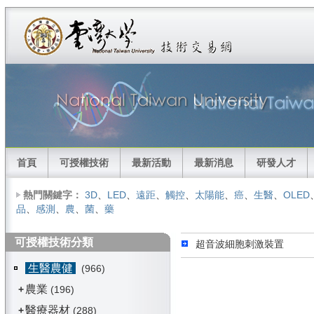
首頁
可授權技術
最新活動
最新消息
研發人才
熱門關鍵字：
3D
、
LED
、
遠距
、
觸控
、
太陽能
、
癌
、
生醫
、
OLED
品
、
感測
、
農
、
菌
、
藥
可授權技術分類
超音波細胞刺激裝置
生醫農健
(966)
農業
+
(196)
醫療器材
+
(288)