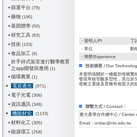
篩選平台
+
(79)
藥物
+
(190)
基因體學
+
(50)
研究工具
+
(83)
‧ 發明人/PI
丁
技術
+
(103)
‧ 單位
動
食品加工
+
(6)
‧ 簡歷/Experience
於手持式裝至進行醫學教育
+
技術摘要 / Our Technolo
之app開發與應用
(1)
本發明係關於一種鑑別母豬繁殖性
循環農業
+
(1)
發現單核苷酸多型性，其位於SE
母豬之選拔及育種有相當大的
電資通光
(971)
電子光電
+
(306)
資訊通訊
+
(348)
聯繫方式 / Contact：
機能材化
(1133)
臺大產學合作總中心 / Center of In
材料化工
+
(305)
Email：ordiac@ntu.edu.tw
能源環工
+
(258)