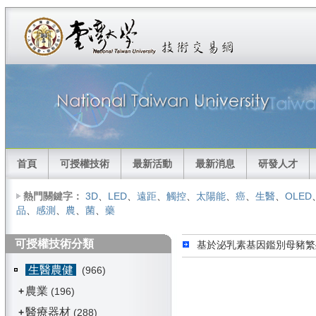
首頁
可授權技術
最新活動
最新消息
研發人才
熱門關鍵字：
3D
、
LED
、
遠距
、
觸控
、
太陽能
、
癌
、
生醫
、
OLED
品
、
感測
、
農
、
菌
、
藥
可授權技術分類
基於泌乳素基因鑑別母豬繁
生醫農健
(966)
農業
+
(196)
醫療器材
+
(288)