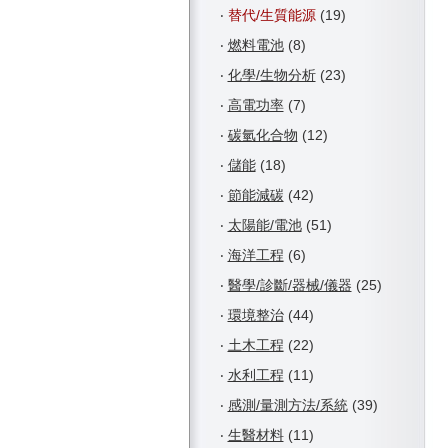
‧
替代/生質能源
(19)
‧
燃料電池
(8)
‧
化學/生物分析
(23)
‧
高電功率
(7)
‧
碳氫化合物
(12)
‧
儲能
(18)
‧
節能減碳
(42)
‧
太陽能/電池
(51)
‧
海洋工程
(6)
‧
醫學/診斷/器械/儀器
(25)
‧
環境整治
(44)
‧
土木工程
(22)
‧
水利工程
(11)
‧
感測/量測方法/系統
(39)
‧
生醫材料
(11)