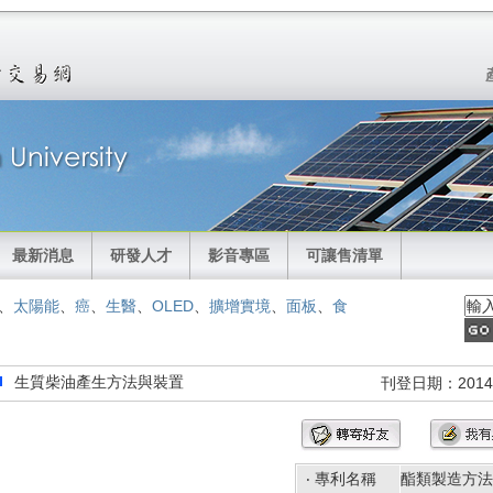
最新消息
研發人才
影音專區
可讓售清單
、
太陽能
、
癌
、
生醫
、
OLED
、
擴增實境
、
面板
、
食
生質柴油產生方法與裝置
刊登日期：2014/
‧ 專利名稱
酯類製造方法