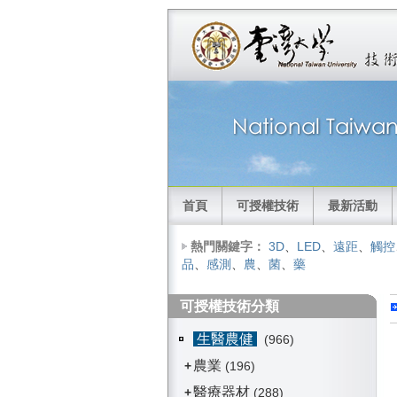
首頁
可授權技術
最新活動
熱門關鍵字：
3D
、
LED
、
遠距
、
觸控
品
、
感測
、
農
、
菌
、
藥
可授權技術分類
生醫農健
(966)
農業
+
(196)
醫療器材
+
(288)