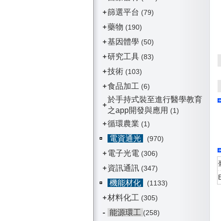
篩選平台
+
(79)
藥物
+
(190)
基因體學
+
(50)
研究工具
+
(83)
技術
+
(103)
食品加工
+
(6)
於手持式裝至進行醫學教育
+
之app開發與應用
(1)
循環農業
+
(1)
電資通光
(970)
電子光電
+
(306)
資訊通訊
+
(347)
機能材化
(1133)
材料化工
+
(305)
-
能源環工
(258)