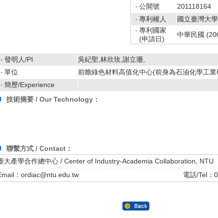
‧ 公開號
201118164
‧ 專利權人
國立臺灣大學
‧ 專利國家
中華民國 (2009
(申請日)
‧ 發明人/PI
吳紀聖,林欣玫,謝立珊,
‧ 單位
前瞻綠色材料高值化中心(前身為石油化學工業
‧ 簡歷/Experience
技術摘要 / Our Technology：
聯繫方式 / Contact：
臺大產學合作總中心 / Center of Industry-Academia Collaboration, NTU
Email：ordiac@ntu.edu.tw
電話/Tel：0