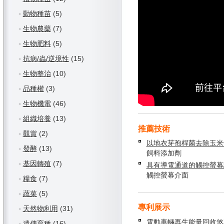
‧
動物種苗
(5)
‧
生物農藥
(7)
‧
生物肥料
(5)
‧
抗病/蟲/逆境性
(15)
‧
生物整治
(10)
‧
品種權
(3)
‧
生物機電
(46)
‧
組織培養
(13)
推薦技術
‧
觀賞
(2)
以地衣芽孢桿菌去除玉米
‧
發酵
(13)
飼料添加劑
‧
基因轉殖
(7)
具有導電通道的觸控螢幕
觸控螢幕介面
‧
糧食
(7)
‧
蔬菜
(5)
專利展示
‧
天然物利用
(31)
電動車輛再生能量回收煞
‧
遺傳育種
(16)