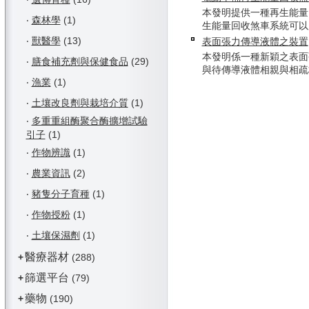
本發明提供一種再生能量
‧
森林學
(1)
生能量回收煞車系統可以應用
‧
獸醫學
(13)
表面張力傳導液體之裝置
本發明係一種新穎之表面
‧
膳食補充劑與保健食品
(29)
與待傳導液體相親與相疏材料
‧
漁業
(1)
‧
土壤改良劑與栽培介質
(1)
‧
多重重組酶聚合酶擴增試驗
引子
(1)
‧
作物辨識
(1)
‧
農業資訊
(2)
‧
豬隻分子育種
(1)
‧
作物授粉
(1)
‧
土壤保濕劑
(1)
醫療器材
+
(288)
篩選平台
+
(79)
藥物
+
(190)