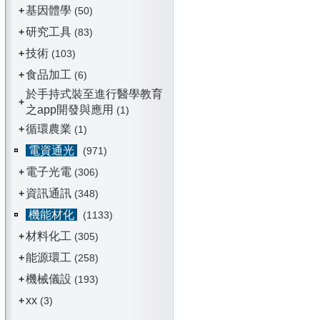
基因體學
+
(50)
研究工具
+
(83)
技術
+
(103)
食品加工
+
(6)
於手持式裝至進行醫學教育
+
之app開發與應用
(1)
循環農業
+
(1)
電資通光
(971)
電子光電
+
(306)
資訊通訊
+
(348)
機能材化
(1133)
材料化工
+
(305)
能源環工
+
(258)
機械儀設
+
(193)
xx
+
(3)