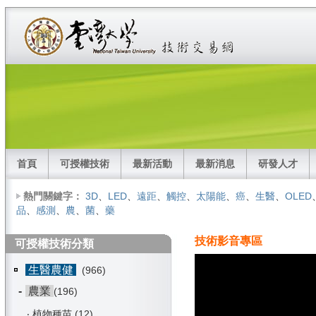
首頁
可授權技術
最新活動
最新消息
研發人才
熱門關鍵字：
3D
、
LED
、
遠距
、
觸控
、
太陽能
、
癌
、
生醫
、
OLED
品
、
感測
、
農
、
菌
、
藥
技術影音專區
可授權技術分類
生醫農健
(966)
-
農業
(196)
‧
植物種苗
(12)