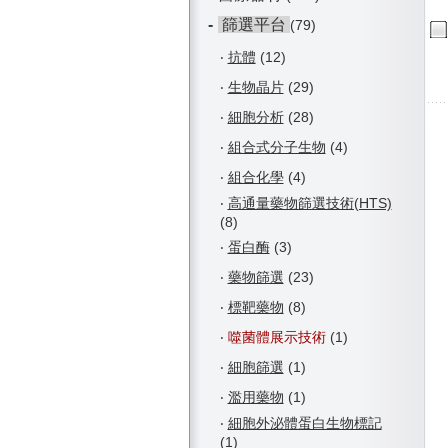
-
篩選平台
(79)
‧
抗體
(12)
‧
生物晶片
(29)
‧
細胞分析
(28)
‧
組合式分子生物
(4)
‧
組合化學
(4)
‧
高通量藥物篩選技術(HTS)
(8)
‧
蛋白酶
(3)
‧
藥物篩選
(23)
‧
標靶藥物
(8)
‧
噬菌體展示技術
(1)
‧
細胞篩選
(1)
‧
濫用藥物
(1)
‧
細胞外泌體蛋白生物標記
(1)