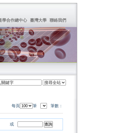
產學合作總中心
臺灣大學
聯絡我們
每頁
筆
筆數：
或