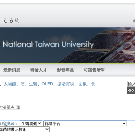
最新消息
研發人才
影音專區
可讓售清單
、
太陽能
、
癌
、
生醫
、
OLED
、
擴增實境
、
面板
、
食
的清單有 筆
限縮搜尋：