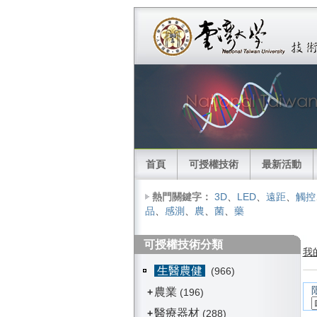
首頁
可授權技術
最新活動
熱門關鍵字：
3D
、
LED
、
遠距
、
觸控
品
、
感測
、
農
、
菌
、
藥
可授權技術分類
我
生醫農健
(966)
農業
+
(196)
醫療器材
+
(288)