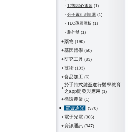
‧
12導程心電圖
(1)
‧
分子電組測量器
(1)
‧
TLC薄層層析
(1)
‧
胞外體
(1)
藥物
+
(190)
基因體學
+
(50)
研究工具
+
(83)
技術
+
(103)
食品加工
+
(6)
於手持式裝至進行醫學教育
+
之app開發與應用
(1)
循環農業
+
(1)
電資通光
(970)
電子光電
+
(306)
資訊通訊
+
(347)