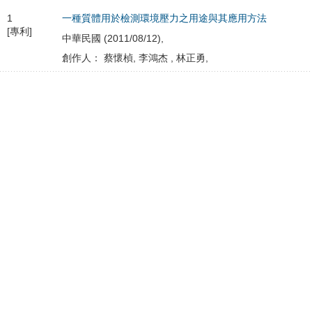
1
一種質體用於檢測環境壓力之用途與其應用方法
[專利]
中華民國 (2011/08/12),
創作人： 蔡懷楨, 李鴻杰 , 林正勇,