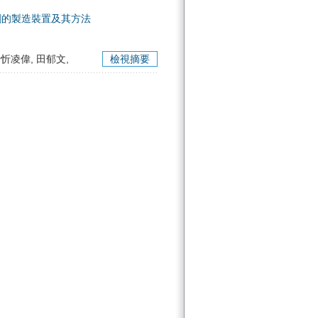
劑的製造裝置及其方法
 忻凌偉, 田郁文,
檢視摘要