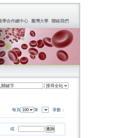
產學合作總中心
臺灣大學
聯絡我們
每頁
筆
筆數：
或