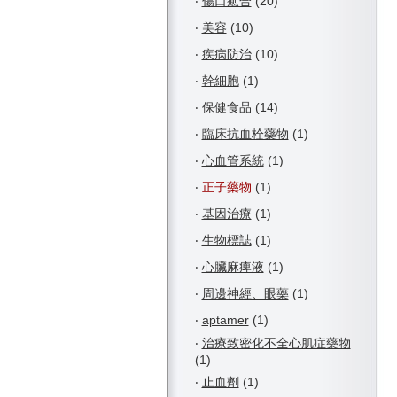
‧
傷口癒合
(20)
‧
美容
(10)
‧
疾病防治
(10)
‧
幹細胞
(1)
‧
保健食品
(14)
‧
臨床抗血栓藥物
(1)
‧
心血管系統
(1)
‧
正子藥物
(1)
‧
基因治療
(1)
‧
生物標誌
(1)
‧
心臟麻痺液
(1)
‧
周邊神經、眼藥
(1)
‧
aptamer
(1)
‧
治療致密化不全心肌症藥物
(1)
‧
止血劑
(1)