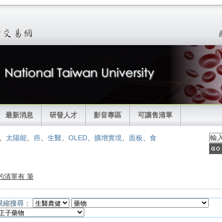
最新消息
研發人才
影音專區
可讓售清單
、
太陽能
、
癌
、
生醫
、
OLED
、
擴增實境
、
面板
、
食
的清單有 筆
限縮搜尋：