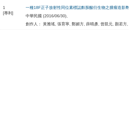
1
一種18F正子放射性同位素標誌麩胺酸衍生物之腫瘤造影
[專利]
中華民國 (2016/06/30),
創作人： 黃雅瑤, 張育寧, 鄭媚方, 薛晴彥, 曾凱元, 顏若方,