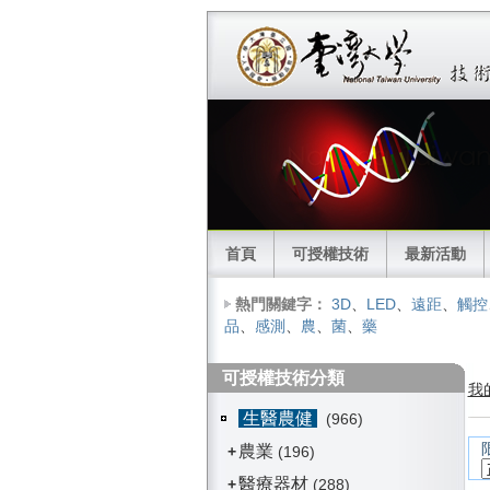
首頁
可授權技術
最新活動
熱門關鍵字：
3D
、
LED
、
遠距
、
觸控
品
、
感測
、
農
、
菌
、
藥
可授權技術分類
我
生醫農健
(966)
農業
+
(196)
醫療器材
+
(288)