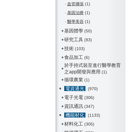
‧
血管擴張
(1)
‧
基因治療
(1)
‧
醫學美容
(1)
基因體學
+
(50)
研究工具
+
(83)
技術
+
(103)
食品加工
+
(6)
於手持式裝至進行醫學教育
+
之app開發與應用
(1)
循環農業
+
(1)
電資通光
(970)
電子光電
+
(306)
資訊通訊
+
(347)
機能材化
(1133)
材料化工
+
(305)