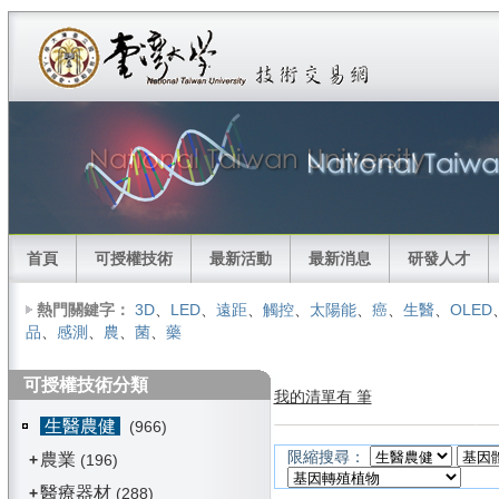
首頁
可授權技術
最新活動
最新消息
研發人才
熱門關鍵字：
3D
、
LED
、
遠距
、
觸控
、
太陽能
、
癌
、
生醫
、
OLED
品
、
感測
、
農
、
菌
、
藥
可授權技術分類
我的清單有 筆
生醫農健
(966)
限縮搜尋：
農業
+
(196)
醫療器材
+
(288)