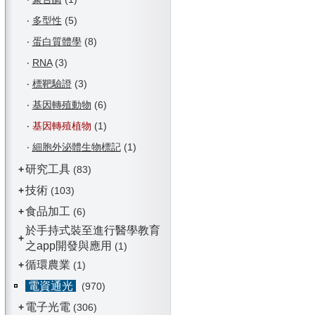
‧
多型性
(5)
‧
蛋白質體學
(8)
‧
RNA
(3)
‧
標靶驗證
(3)
‧
基因轉殖動物
(6)
‧
基因轉殖植物
(1)
‧
細胞外泌體生物標記
(1)
研究工具
+
(83)
技術
+
(103)
食品加工
+
(6)
於手持式裝至進行醫學教育
+
之app開發與應用
(1)
循環農業
+
(1)
電資通光
(970)
電子光電
+
(306)