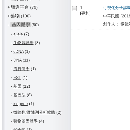
篩選平台
+
(79)
1
可視化分子診
[專利]
藥物
+
(190)
中華民國 (2018/
創作人： 楊鏡堂
-
基因體學
(50)
‧
allele
(7)
‧
生物資訊學
(8)
‧
cDNA
(1)
‧
DNA
(11)
‧
流行病學
(1)
‧
EST
(1)
‧
基因
(12)
‧
基因型
(8)
‧
isogene
(1)
‧
微陣列/微陣列分析軟體
(2)
‧
藥物基因體學
(4)
‧
聚合酶
(1)