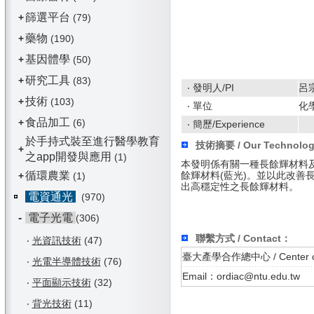
篩選平台
+
(79)
藥物
+
(190)
基因體學
+
(50)
研究工具
+
(83)
‧ 發明人/PI
呂
技術
+
(103)
‧ 單位
化
食品加工
+
(6)
‧ 簡歷/Experience
於手持式裝至進行醫學教育
技術摘要 / Our Technolo
+
之app開發與應用
(1)
本發明係有關一種長餘輝材料
循環農業
餘輝材料(藍光)。並以此改善
+
(1)
出高穩定性之長餘輝材料。
電資通光
(970)
-
電子光電
(306)
聯繫方式 / Contact：
‧
光資訊技術
(47)
臺大產學合作總中心 / Center of In
‧
光電半導體技術
(76)
Email：ordiac@ntu.edu.tw
‧
平面顯示技術
(32)
‧
背光技術
(11)