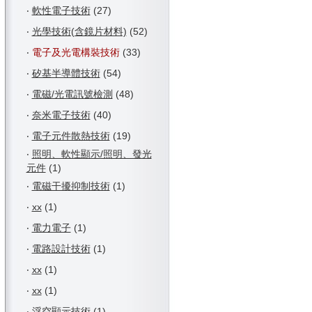
‧
軟性電子技術
(27)
‧
光學技術(含鏡片材料)
(52)
‧
電子及光電構裝技術
(33)
‧
矽基半導體技術
(54)
‧
電磁/光電訊號檢測
(48)
‧
奈米電子技術
(40)
‧
電子元件散熱技術
(19)
‧
照明、軟性顯示/照明、發光
元件
(1)
‧
電磁干擾抑制技術
(1)
‧
xx
(1)
‧
電力電子
(1)
‧
電路設計技術
(1)
‧
xx
(1)
‧
xx
(1)
‧
浮空顯示技術
(1)