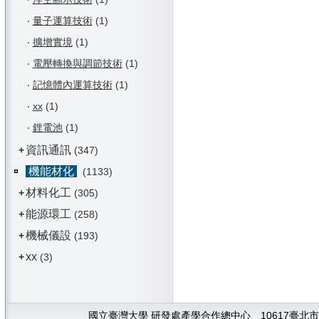
‧
量子運算技術
(1)
‧
擴增實境
(1)
‧
電壓轉換與調節技術
(1)
‧
記憶體內運算技術
(1)
‧
xx
(1)
‧
鋰電池
(1)
資訊通訊
+
(347)
機能材化
(1133)
材料化工
+
(305)
能源環工
+
(258)
機械儀設
+
(193)
xx
+
(3)
國立臺灣大學 研發處產學合作總中心 10617臺北市大安