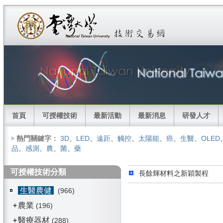
首頁
可授權技術
最新活動
最新消息
研發人才
熱門關鍵字：
3D
、
LED
、
遠距
、
觸控
、
太陽能
、
癌
、
生醫
、
OLED
品
、
感測
、
農
、
菌
、
藥
可授權技術分類
長餘輝材料之新穎製程
生醫農健
(966)
農業
+
(196)
醫療器材
+
(288)