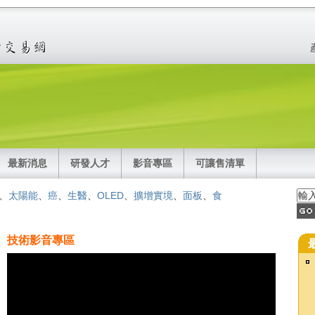
最新消息
研發人才
影音專區
可讓售清單
、
太陽能
、
癌
、
生醫
、
OLED
、
擴增實境
、
面板
、
食
技術影音專區