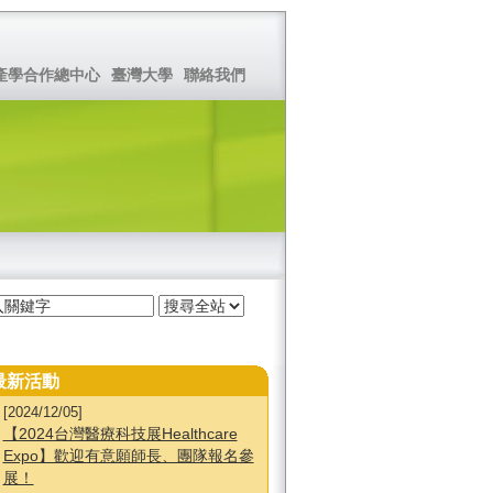
產學合作總中心
臺灣大學
聯絡我們
最新活動
[2024/12/05]
【2024台灣醫療科技展Healthcare
Expo】歡迎有意願師長、團隊報名參
展！