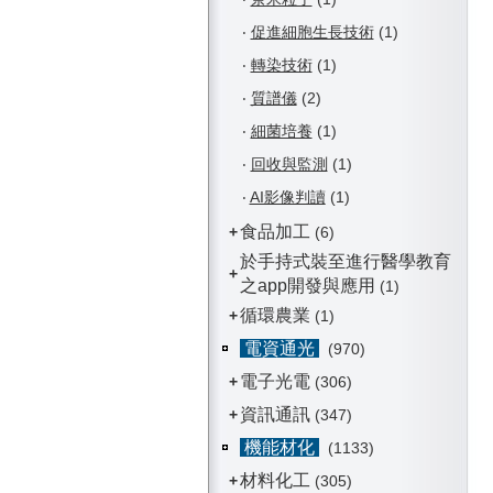
‧
促進細胞生長技術
(1)
‧
轉染技術
(1)
‧
質譜儀
(2)
‧
細菌培養
(1)
‧
回收與監測
(1)
‧
AI影像判讀
(1)
食品加工
+
(6)
於手持式裝至進行醫學教育
+
之app開發與應用
(1)
循環農業
+
(1)
電資通光
(970)
電子光電
+
(306)
資訊通訊
+
(347)
機能材化
(1133)
材料化工
+
(305)