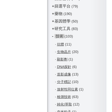
篩選平台
+
(79)
藥物
+
(190)
基因體學
+
(50)
研究工具
+
(83)
-
技術
(103)
‧
抗體
(11)
‧
生物晶片
(20)
‧
顯影劑
(1)
‧
DNA探針
(6)
‧
造影成像
(13)
‧
分子標記
(10)
‧
放射性同位素
(1)
‧
檢測技術
(63)
‧
純化/萃取
(12)
‧
奈米粒子
(1)