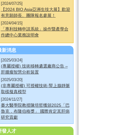
[2024/07/25]
【2024 BIO Asia亞洲生技大展】歡迎
有意願師長、團隊報名參展！
[2024/04/15]
「專利技轉申請系統」操作暨產學合
作總中心業務說明會
最新消息
[2025/03/24]
(專屬授權) 技術移轉遴選廠商公告 –
肝腫瘤智慧分析裝置
[2025/03/20]
(非專屬授權) 可授權技術-腎上腺靜脈
取樣擬真模型
[2024/11/27]
臺大醫學院教授陳培哲獲頒2025「巴
魯克．布隆伯格獎」 國際肯定其肝病
研究貢獻
研發人才