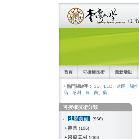
首頁
可授權技術
最新活動
熱門關鍵字：
3D
、
LED
、
遠距
、
觸控
品
、
感測
、
農
、
菌
、
藥
可授權技術分類
生醫農健
(966)
農業
+
(196)
醫療器材
+
(288)