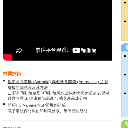
推薦技術
鑑定薄孔菌屬 (Antrodia) 與似薄孔菌屬 (Antrodiella) 之寡
核酸生物晶片及其方法
1. 野外薄孔菌屬及似薄孔菌所造成林木病害之鑑定 2. 造林
經營管理 3. 健康種苗認證 4. 樟芝產品成分檢
新穎HCP-amine/NSP難燃劑組成
電子零組件材料如印刷電路版、半導體封裝材