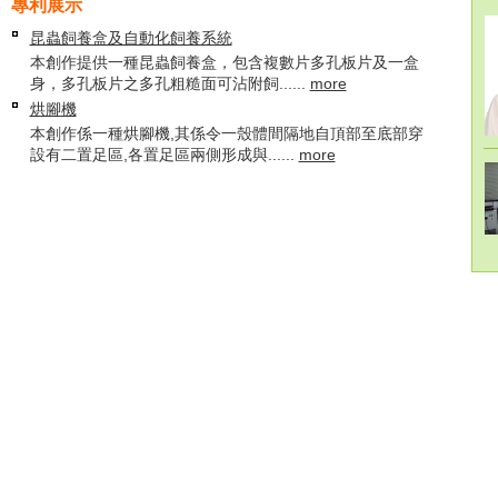
專利展示
昆蟲飼養盒及自動化飼養系統
本創作提供一種昆蟲飼養盒，包含複數片多孔板片及一盒
身，多孔板片之多孔粗糙面可沾附飼......
more
烘腳機
本創作係一種烘腳機,其係令一殼體間隔地自頂部至底部穿
設有二置足區,各置足區兩側形成與......
more