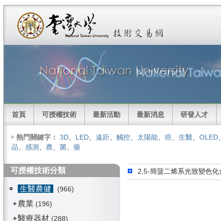
首頁
可授權技術
最新活動
最新消息
研發人才
熱門關鍵字：
3D
、
LED
、
遠距
、
觸控
、
太陽能
、
癌
、
生醫
、
OLED
品
、
感測
、
農
、
菌
、
藥
可授權技術分類
2,5-簡菠二烯系光致變色化
生醫農健
(966)
農業
+
(196)
醫療器材
+
(288)