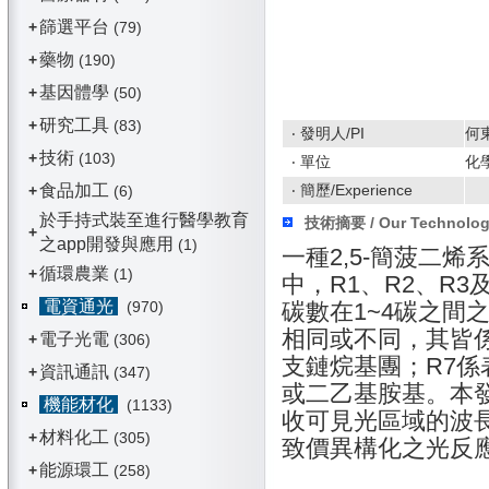
篩選平台
+
(79)
藥物
+
(190)
基因體學
+
(50)
研究工具
+
(83)
‧ 發明人/PI
何
技術
+
(103)
‧ 單位
化
食品加工
‧ 簡歷/Experience
+
(6)
於手持式裝至進行醫學教育
技術摘要 / Our Technolo
+
之app開發與應用
(1)
一種2,5-簡菠二烯
循環農業
+
(1)
中，R1、R2、R
電資通光
(970)
碳數在1~4碳之間
相同或不同，其皆係
電子光電
+
(306)
支鏈烷基團；R7
資訊通訊
+
(347)
或二乙基胺基。本發
機能材化
(1133)
收可見光區域的波
材料化工
+
(305)
致價異構化之光反
能源環工
+
(258)