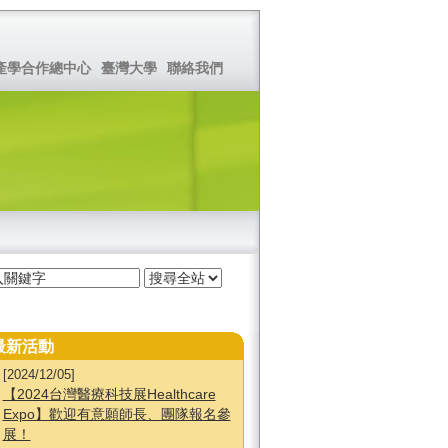
產學合作總中心
臺灣大學
聯絡我們
最新活動
[2024/12/05]
【2024台灣醫療科技展Healthcare
Expo】歡迎有意願師長、團隊報名參
展！