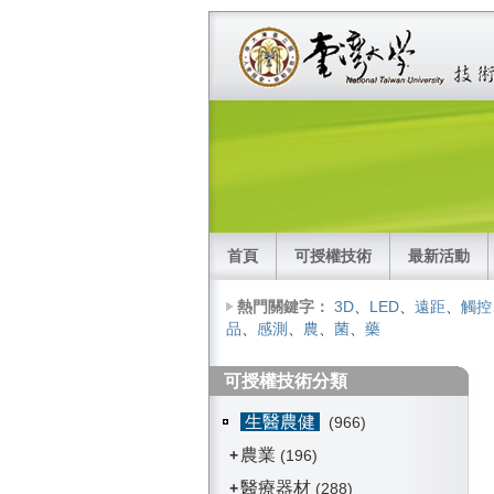
首頁
可授權技術
最新活動
熱門關鍵字：
3D
、
LED
、
遠距
、
觸控
品
、
感測
、
農
、
菌
、
藥
可授權技術分類
生醫農健
(966)
農業
+
(196)
醫療器材
+
(288)