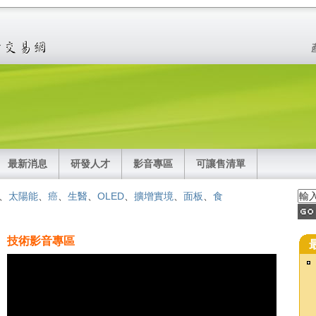
最新消息
研發人才
影音專區
可讓售清單
、
太陽能
、
癌
、
生醫
、
OLED
、
擴增實境
、
面板
、
食
技術影音專區