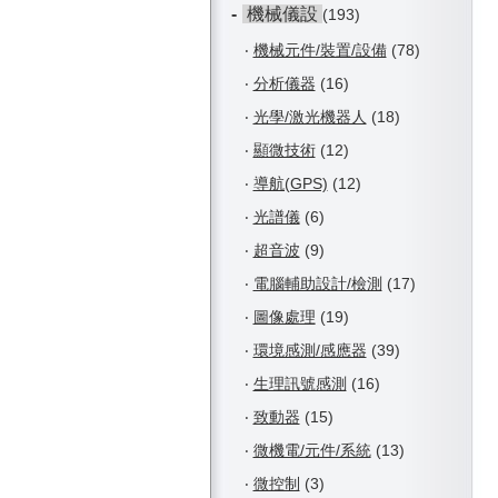
-
機械儀設
(193)
‧
機械元件/裝置/設備
(78)
‧
分析儀器
(16)
‧
光學/激光機器人
(18)
‧
顯微技術
(12)
‧
導航(GPS)
(12)
‧
光譜儀
(6)
‧
超音波
(9)
‧
電腦輔助設計/檢測
(17)
‧
圖像處理
(19)
‧
環境感測/感應器
(39)
‧
生理訊號感測
(16)
‧
致動器
(15)
‧
微機電/元件/系統
(13)
‧
微控制
(3)