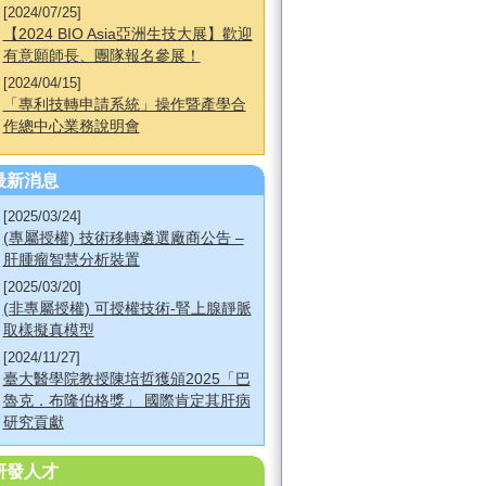
[2024/07/25]
【2024 BIO Asia亞洲生技大展】歡迎
有意願師長、團隊報名參展！
[2024/04/15]
「專利技轉申請系統」操作暨產學合
作總中心業務說明會
最新消息
[2025/03/24]
(專屬授權) 技術移轉遴選廠商公告 –
肝腫瘤智慧分析裝置
[2025/03/20]
(非專屬授權) 可授權技術-腎上腺靜脈
取樣擬真模型
[2024/11/27]
臺大醫學院教授陳培哲獲頒2025「巴
魯克．布隆伯格獎」 國際肯定其肝病
研究貢獻
研發人才