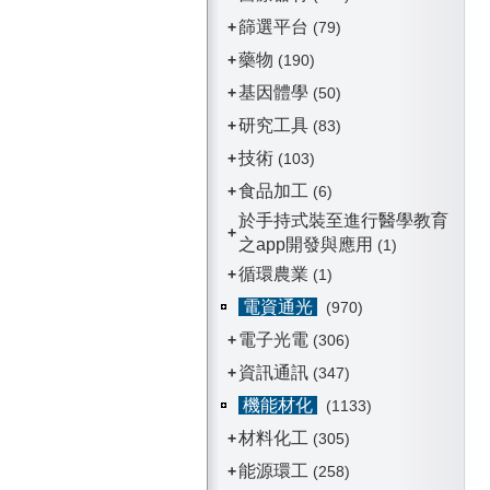
篩選平台
+
(79)
藥物
+
(190)
基因體學
+
(50)
研究工具
+
(83)
技術
+
(103)
食品加工
+
(6)
於手持式裝至進行醫學教育
+
之app開發與應用
(1)
循環農業
+
(1)
電資通光
(970)
電子光電
+
(306)
資訊通訊
+
(347)
機能材化
(1133)
材料化工
+
(305)
能源環工
+
(258)