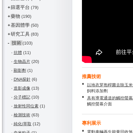
篩選平台
+
(79)
藥物
+
(190)
基因體學
+
(50)
研究工具
+
(83)
-
技術
(103)
‧
抗體
(11)
‧
生物晶片
(20)
‧
顯影劑
(1)
推薦技術
‧
DNA探針
(6)
以地衣芽孢桿菌去除玉米
‧
造影成像
(13)
飼料添加劑
‧
分子標記
(10)
具有導電通道的觸控螢幕
觸控螢幕介面
‧
放射性同位素
(1)
‧
檢測技術
(63)
專利展示
‧
純化/萃取
(12)
電動車輛再生能量回收煞
‧
奈米粒子
(1)