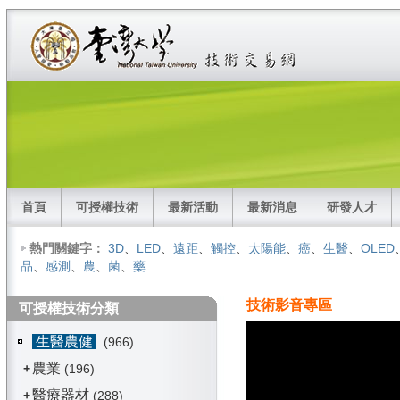
首頁
可授權技術
最新活動
最新消息
研發人才
熱門關鍵字：
3D
、
LED
、
遠距
、
觸控
、
太陽能
、
癌
、
生醫
、
OLED
品
、
感測
、
農
、
菌
、
藥
技術影音專區
可授權技術分類
生醫農健
(966)
農業
+
(196)
醫療器材
+
(288)