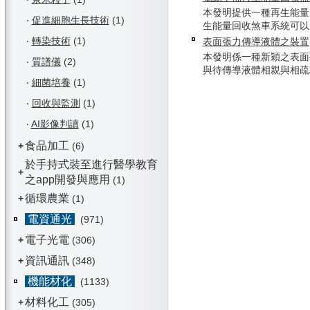
本發明提供一種再生能量
‧
促進細胞生長技術
(1)
生能量回收煞車系統可以應用
‧
轉染技術
(1)
表面張力傳導液體之裝置
本發明係一種新穎之表面
‧
質譜儀
(2)
與待傳導液體相親與相疏材料
‧
細菌培養
(1)
‧
回收與監測
(1)
‧
AI影像判讀
(1)
食品加工
+
(6)
於手持式裝至進行醫學教育
+
之app開發與應用
(1)
循環農業
+
(1)
電資通光
(971)
電子光電
+
(306)
資訊通訊
+
(348)
機能材化
(1133)
材料化工
+
(305)