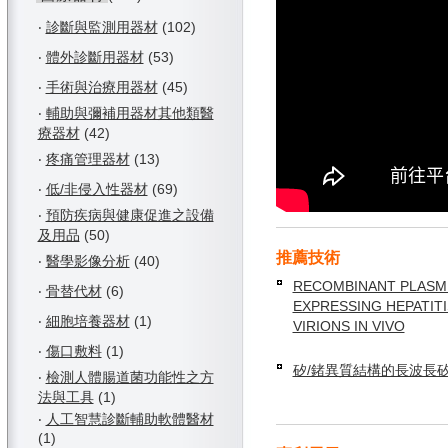
‧
診斷與監測用器材
(102)
‧
體外診斷用器材
(53)
‧
手術與治療用器材
(45)
‧
輔助與彌補用器材其他類醫
療器材
(42)
‧
疼痛管理器材
(13)
‧
低/非侵入性器材
(69)
‧
預防疾病與健康促進之設備
及用品
(50)
推薦技術
‧
醫學影像分析
(40)
RECOMBINANT PLASM
‧
骨替代材
(6)
EXPRESSING HEPATITI
‧
細胞培養器材
(1)
VIRIONS IN VIVO
‧
傷口敷料
(1)
矽/鍺異質結構的長波長
‧
檢測人體腸道菌功能性之方
法與工具
(1)
‧
人工智慧診斷輔助軟體醫材
(1)