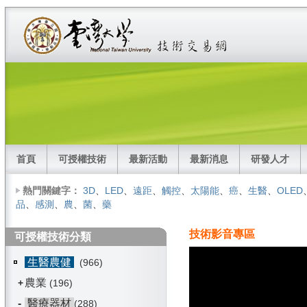
首頁
可授權技術
最新活動
最新消息
研發人才
熱門關鍵字：
3D
、
LED
、
遠距
、
觸控
、
太陽能
、
癌
、
生醫
、
OLED
品
、
感測
、
農
、
菌
、
藥
技術影音專區
可授權技術分類
生醫農健
(966)
農業
+
(196)
-
醫療器材
(288)