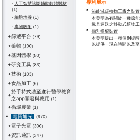
專利展示
‧
人工智慧診斷輔助軟體醫材
(1)
節能減碳植物工廠之裝置
‧
細胞培養
(1)
本發明為有關於一種節能
載具運送之移動式植物工廠，
‧
毒物吸附
(1)
個別提醒裝置
篩選平台
+
(79)
本發明提出一種個別提醒
以提供一現在時間以及至少一
藥物
+
(190)
基因體學
+
(50)
研究工具
+
(83)
技術
+
(103)
食品加工
+
(6)
於手持式裝至進行醫學教育
+
之app開發與應用
(1)
循環農業
+
(1)
電資通光
(970)
電子光電
+
(306)
資訊通訊
+
(347)