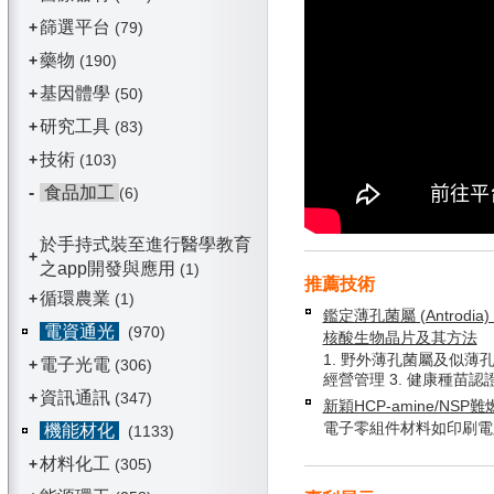
篩選平台
+
(79)
藥物
+
(190)
基因體學
+
(50)
研究工具
+
(83)
技術
+
(103)
-
食品加工
(6)
於手持式裝至進行醫學教育
+
之app開發與應用
(1)
推薦技術
循環農業
+
(1)
鑑定薄孔菌屬 (Antrodia) 
電資通光
(970)
核酸生物晶片及其方法
1. 野外薄孔菌屬及似薄孔
電子光電
+
(306)
經營管理 3. 健康種苗認
資訊通訊
+
(347)
新穎HCP-amine/NSP
電子零組件材料如印刷電
機能材化
(1133)
材料化工
+
(305)