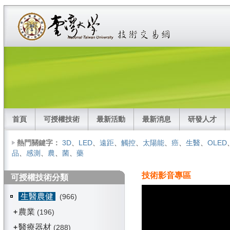
首頁
可授權技術
最新活動
最新消息
研發人才
熱門關鍵字：
3D
、
LED
、
遠距
、
觸控
、
太陽能
、
癌
、
生醫
、
OLED
品
、
感測
、
農
、
菌
、
藥
技術影音專區
可授權技術分類
生醫農健
(966)
農業
+
(196)
醫療器材
+
(288)