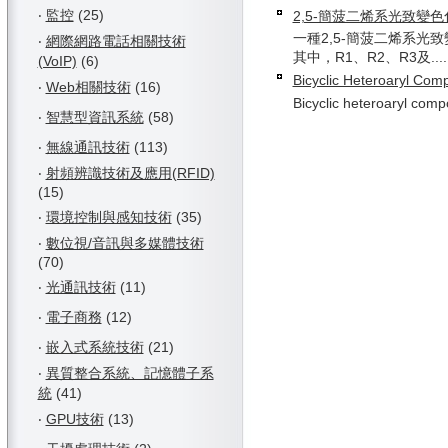
‧
監控
(25)
2,5-簡菠二烯系光致變
一種2,5-簡菠二烯系光
‧
網際網路電話相關技術
其中，R1、R2、R3及....
(VoIP)
(6)
Bicyclic Heteroaryl Co
‧
Web相關技術
(16)
Bicyclic heteroaryl compo
‧
智慧型資訊系統
(58)
‧
無線通訊技術
(113)
‧
射頻辨識技術及應用(RFID)
(15)
‧
環境控制與感知技術
(35)
‧
數位視/音訊與多媒體技術
(70)
‧
光通訊技術
(11)
‧
電子商務
(12)
‧
嵌入式系統技術
(21)
‧
異質整合系統、記憶體子系
統
(41)
‧
GPU技術
(13)