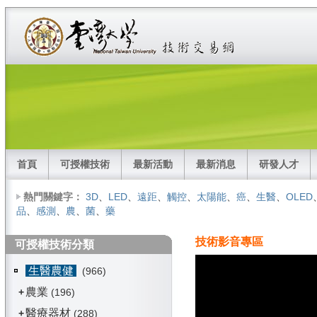
首頁
可授權技術
最新活動
最新消息
研發人才
熱門關鍵字：
3D
、
LED
、
遠距
、
觸控
、
太陽能
、
癌
、
生醫
、
OLED
品
、
感測
、
農
、
菌
、
藥
技術影音專區
可授權技術分類
生醫農健
(966)
農業
+
(196)
醫療器材
+
(288)