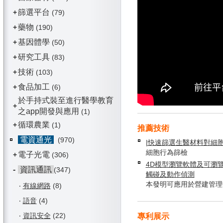
篩選平台
+
(79)
藥物
+
(190)
基因體學
+
(50)
研究工具
+
(83)
技術
+
(103)
食品加工
+
(6)
於手持式裝至進行醫學教育
+
之app開發與應用
(1)
循環農業
+
(1)
推薦技術
電資通光
(970)
|快速篩選生醫材料對細
細胞行為篩檢
電子光電
+
(306)
4D模型瀏覽軟體及可瀏
-
資訊通訊
(347)
觸碰及動作偵測
本發明可應用於營建管理
‧
有線網路
(8)
‧
語音
(4)
‧
資訊安全
(22)
專利展示