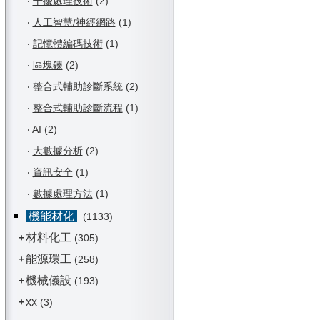
‧
干擾處理技術
(2)
‧
人工智慧/神經網路
(1)
‧
記憶體編碼技術
(1)
‧
區塊鍊
(2)
‧
整合式輔助診斷系統
(2)
‧
整合式輔助診斷流程
(1)
‧
AI
(2)
‧
大數據分析
(2)
‧
資訊安全
(1)
‧
數據處理方法
(1)
機能材化
(1133)
材料化工
+
(305)
能源環工
+
(258)
機械儀設
+
(193)
xx
+
(3)