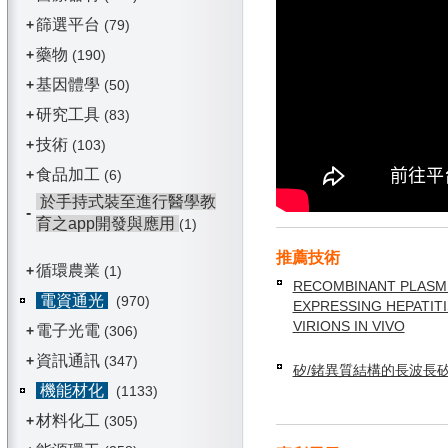
篩選平台
+
(79)
藥物
+
(190)
基因體學
+
(50)
研究工具
+
(83)
技術
+
(103)
食品加工
+
(6)
於手持式裝至進行醫學教
-
育之app開發與應用
(1)
推薦技術
循環農業
+
(1)
RECOMBINANT PLASM
電資通光
(970)
EXPRESSING HEPATITI
VIRIONS IN VIVO
電子光電
+
(306)
資訊通訊
+
(347)
矽/鍺異質結構的長波長
機能材化
(1133)
材料化工
+
(305)