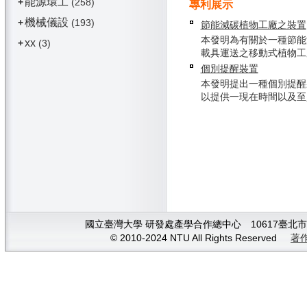
能源環工
+
(258)
專利展示
機械儀設
+
(193)
節能減碳植物工廠之裝置
本發明為有關於一種節能
xx
+
(3)
載具運送之移動式植物工廠，
個別提醒裝置
本發明提出一種個別提醒
以提供一現在時間以及至少一
國立臺灣大學 研發處產學合作總中心 10617臺北市大安
© 2010-2024 NTU All Rights Reserved
著