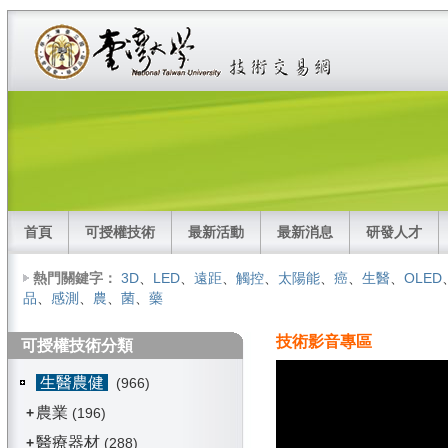
首頁
可授權技術
最新活動
最新消息
研發人才
熱門關鍵字：
3D
、
LED
、
遠距
、
觸控
、
太陽能
、
癌
、
生醫
、
OLED
品
、
感測
、
農
、
菌
、
藥
技術影音專區
可授權技術分類
生醫農健
(966)
農業
+
(196)
醫療器材
+
(288)