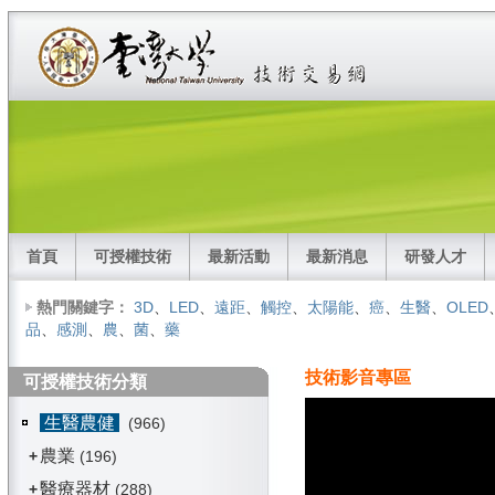
首頁
可授權技術
最新活動
最新消息
研發人才
熱門關鍵字：
3D
、
LED
、
遠距
、
觸控
、
太陽能
、
癌
、
生醫
、
OLED
品
、
感測
、
農
、
菌
、
藥
技術影音專區
可授權技術分類
生醫農健
(966)
農業
+
(196)
醫療器材
+
(288)