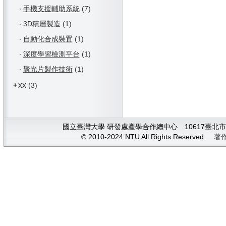
‧
手機支援輔助系統
(7)
‧
3D積層製造
(1)
‧
自動化合成裝置
(1)
‧
深度學習檢測平台
(1)
‧
聚光片製作技術
(1)
xx
+
(3)
國立臺灣大學 研發處產學合作總中心 10617臺北市大安
© 2010-2024 NTU All Rights Reserved
著