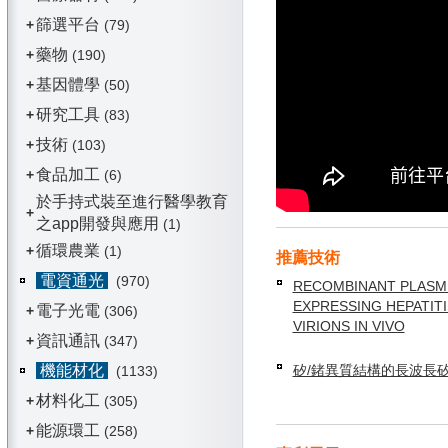
篩選平台
+
(79)
藥物
+
(190)
基因體學
+
(50)
研究工具
+
(83)
技術
+
(103)
食品加工
+
(6)
於手持式裝至進行醫學教育
+
之app開發與應用
(1)
循環農業
+
(1)
推薦技術
電資通光
(970)
RECOMBINANT PLASM
EXPRESSING HEPATITI
電子光電
+
(306)
VIRIONS IN VIVO
資訊通訊
+
(347)
機能材化
矽/鍺異質結構的長波長
(1133)
材料化工
+
(305)
能源環工
+
(258)