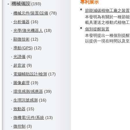
專利展示
-
機械儀設
(193)
節能減碳植物工廠之裝置
‧
機械元件/裝置/設備
(78)
本發明為有關於一種節能
‧
分析儀器
(16)
載具運送之移動式植物工廠，
個別提醒裝置
‧
光學/激光機器人
(18)
本發明提出一種個別提醒
‧
顯微技術
(12)
以提供一現在時間以及至少一
‧
導航(GPS)
(12)
‧
光譜儀
(6)
‧
超音波
(9)
‧
電腦輔助設計/檢測
(17)
‧
圖像處理
(19)
‧
環境感測/感應器
(39)
‧
生理訊號感測
(16)
‧
致動器
(15)
‧
微機電/元件/系統
(13)
‧
微控制
(3)