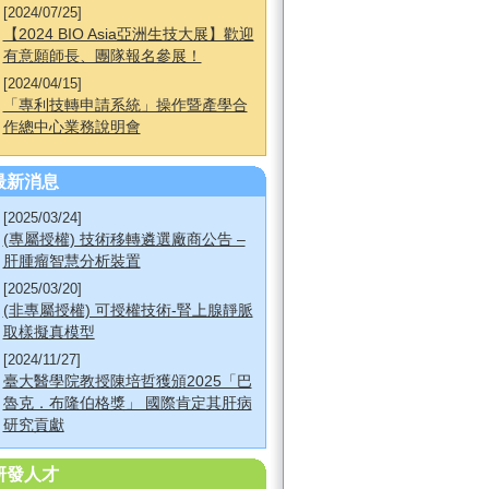
[2024/07/25]
【2024 BIO Asia亞洲生技大展】歡迎
有意願師長、團隊報名參展！
[2024/04/15]
「專利技轉申請系統」操作暨產學合
作總中心業務說明會
最新消息
[2025/03/24]
(專屬授權) 技術移轉遴選廠商公告 –
肝腫瘤智慧分析裝置
[2025/03/20]
(非專屬授權) 可授權技術-腎上腺靜脈
取樣擬真模型
[2024/11/27]
臺大醫學院教授陳培哲獲頒2025「巴
魯克．布隆伯格獎」 國際肯定其肝病
研究貢獻
研發人才