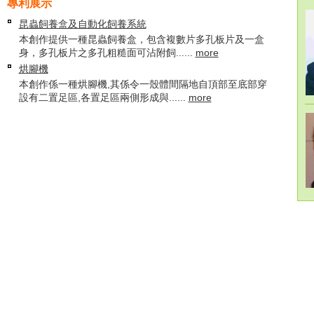
專利展示
昆蟲飼養盒及自動化飼養系統
本創作提供一種昆蟲飼養盒，包含複數片多孔板片及一盒
身，多孔板片之多孔粗糙面可沾附飼......
more
烘腳機
本創作係一種烘腳機,其係令一殼體間隔地自頂部至底部穿
設有二置足區,各置足區兩側形成與......
more