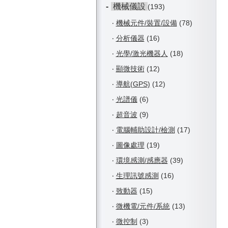
-
機械儀設
(193)
‧
機械元件/裝置/設備
(78)
‧
分析儀器
(16)
‧
光學/激光機器人
(18)
‧
顯微技術
(12)
‧
導航(GPS)
(12)
‧
光譜儀
(6)
‧
超音波
(9)
‧
電腦輔助設計/檢測
(17)
‧
圖像處理
(19)
‧
環境感測/感應器
(39)
‧
生理訊號感測
(16)
‧
致動器
(15)
‧
微機電/元件/系統
(13)
‧
微控制
(3)