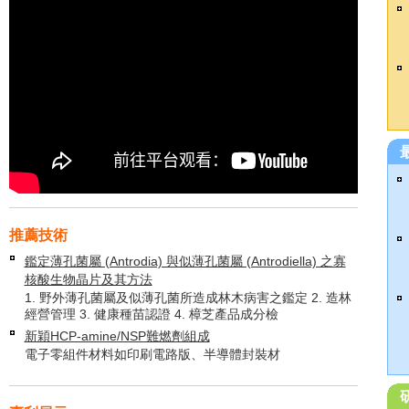
推薦技術
鑑定薄孔菌屬 (Antrodia) 與似薄孔菌屬 (Antrodiella) 之寡
核酸生物晶片及其方法
1. 野外薄孔菌屬及似薄孔菌所造成林木病害之鑑定 2. 造林
經營管理 3. 健康種苗認證 4. 樟芝產品成分檢
新穎HCP-amine/NSP難燃劑組成
電子零組件材料如印刷電路版、半導體封裝材