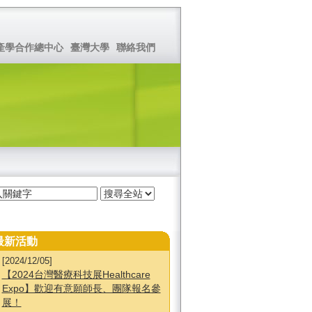
產學合作總中心
臺灣大學
聯絡我們
最新活動
[2024/12/05]
【2024台灣醫療科技展Healthcare
Expo】歡迎有意願師長、團隊報名參
展！