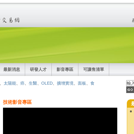
最新消息
研發人才
影音專區
可讓售清單
、
太陽能
、
癌
、
生醫
、
OLED
、
擴增實境
、
面板
、
食
技術影音專區