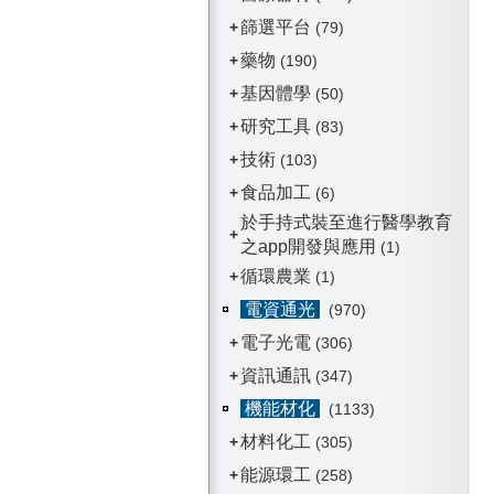
篩選平台
+
(79)
藥物
+
(190)
基因體學
+
(50)
研究工具
+
(83)
技術
+
(103)
食品加工
+
(6)
於手持式裝至進行醫學教育
+
之app開發與應用
(1)
循環農業
+
(1)
電資通光
(970)
電子光電
+
(306)
資訊通訊
+
(347)
機能材化
(1133)
材料化工
+
(305)
能源環工
+
(258)