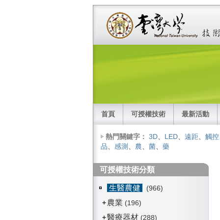
首頁
可授權技術
最新活動
熱門關鍵字：
3D
、
LED
、
遠距
、
觸控
品
、
感測
、
農
、
菌
、
藥
可授權技術分類
生醫農健
(966)
農業
+
(196)
醫療器材
+
(288)