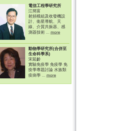
電信工程學研究所
江簡富
射頻模組及收發機設
計、衛星導航、天
線、介質共振器、感
測器技術 ...
more
動物學研究所(合併至
生命科學系)
宋延齡
實驗免疫學 免疫學 免
疫學專題討論 水族類
疫病學 ...
more