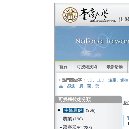
首頁
可授權技術
最新活動
熱門關鍵字：
3D
、
LED
、
遠距
、
觸控
品
、
感測
、
農
、
菌
、
藥
可授權技術分類
我
生醫農健
(966)
農業
+
(196)
醫療器材
+
(288)