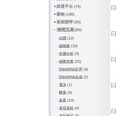
篩選平台
+
(79)
藥物
+
(190)
基因體學
+
(50)
-
研究工具
(83)
‧
抗體
(12)
‧
細胞株
(10)
‧
色層分析
(3)
‧
細胞培養
(22)
‧
DNA/RNA定序
(4)
‧
DNA/RNA合成
(2)
‧
電泳
(1)
‧
酵素
(9)
‧
裝置
(13)
‧
表現系統
(4)
‧
老鼠模式
(5)