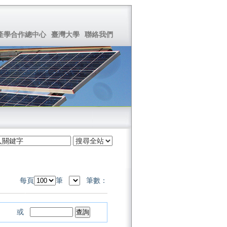
產學合作總中心
臺灣大學
聯絡我們
每頁
筆
筆數：
或