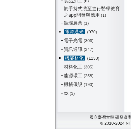
食品加工
+
(6)
於手持式裝至進行醫學教育
+
之app開發與應用
(1)
循環農業
+
(1)
電資通光
(970)
電子光電
+
(306)
資訊通訊
+
(347)
機能材化
(1133)
材料化工
+
(305)
能源環工
+
(258)
機械儀設
+
(193)
xx
+
(3)
國立臺灣大學 研發處產學
© 2010-2024 N