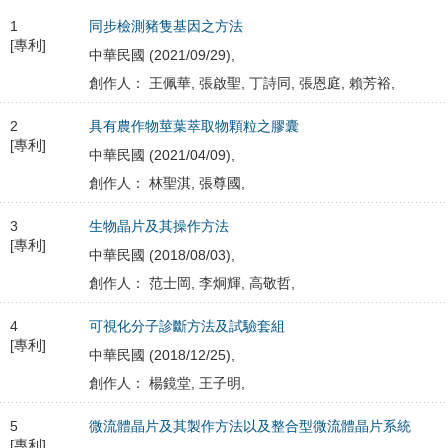
1
同步檢測豬隻基因之方法
[專利]
中華民國 (2021/09/29),
創作人： 王佩華, 張啟聖, 丁詩同, 張恩庭, 賴芳裕,
2
具有農作物莖葉萃取物顆粒之膠囊
[專利]
中華民國 (2021/04/09),
創作人： 林聖淇, 張尊國,
3
生物晶片及其操作方法
[專利]
中華民國 (2018/08/03),
創作人： 范士岡, 李炯輝, 高敬哲,
4
可視化分子診斷方法及試驗套組
[專利]
中華民國 (2018/12/25),
創作人： 楊鏡堂, 王子明,
5
微流體晶片及其製作方法以及整合型微流體晶片系統
[專利]