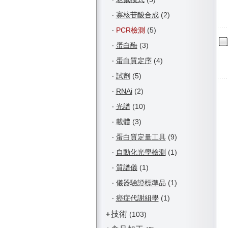
‧
寡核苷酸合成
(2)
‧
PCR檢測
(5)
‧
蛋白酶
(3)
‧
蛋白質定序
(4)
‧
試劑
(5)
‧
RNAi
(2)
‧
光譜
(10)
‧
載體
(3)
‧
蛋白質定量工具
(9)
‧
自動化光學檢測
(1)
‧
質譜儀
(1)
‧
儀器驗證標準品
(1)
‧
癌症代謝組學
(1)
技術
+
(103)