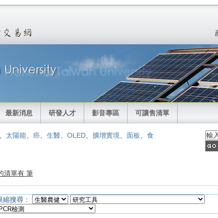
最新消息
研發人才
影音專區
可讓售清單
、
太陽能
、
癌
、
生醫
、
OLED
、
擴增實境
、
面板
、
食
的清單有 筆
限縮搜尋：