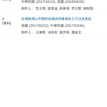
中華民國 (2017/10/13), 美國 (2018/04/26),
創作人： 范士岡, 梁致遠, 薛家倩, 李元聖, 賴郁凱,
6
在場檢測山羊關節炎腦炎病毒感染之方法及套組
[專利]
美國 (2017/02/22), 中華民國 (2017/03/30),
創作人： 王佩華, 凃柏安, 賴芳裕, 蕭振文,