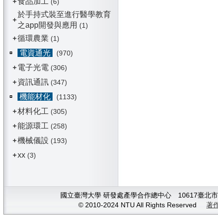
食品加工
+
(6)
於手持式裝至進行醫學教育
+
之app開發與應用
(1)
循環農業
+
(1)
電資通光
(970)
電子光電
+
(306)
資訊通訊
+
(347)
機能材化
(1133)
材料化工
+
(305)
能源環工
+
(258)
機械儀設
+
(193)
xx
+
(3)
國立臺灣大學 研發處產學合作總中心 10617臺北市大安
© 2010-2024 NTU All Rights Reserved
著