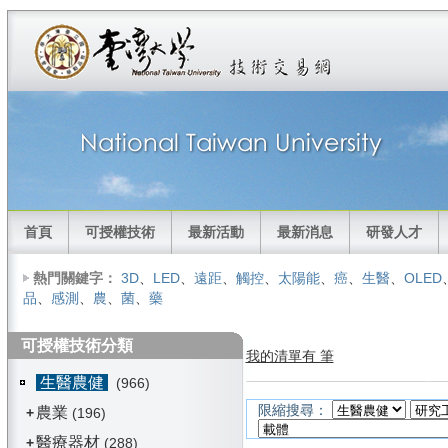
首頁
可授權技術
最新活動
最新消息
研發人才
熱門關鍵字：
3D
、
LED
、
遠距
、
觸控
、
太陽能
、
癌
、
生醫
、
OLED
品
、
感測
、
農
、
菌
、
藥
可授權技術分類
我的清單有 筆
生醫農健
(966)
限縮搜尋：
農業
+
(196)
醫療器材
+
(288)