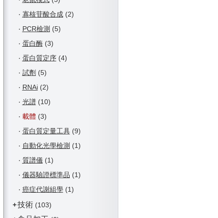
‧
寡核苷酸合成
(2)
‧
PCR檢測
(5)
‧
蛋白酶
(3)
‧
蛋白質定序
(4)
‧
試劑
(5)
‧
RNAi
(2)
‧
光譜
(10)
‧
載體
(3)
‧
蛋白質定量工具
(9)
‧
自動化光學檢測
(1)
‧
質譜儀
(1)
‧
儀器驗證標準品
(1)
‧
癌症代謝組學
(1)
技術
+
(103)