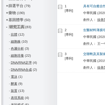
篩選平台
+
(79)
1
具有可自癒合
[專利]
藥物
+
(190)
中華民國 (2020/
基因體學
創作人：
徐善
+
(50)
-
研究工具
(83)
2
生醫材料薄膜
‧
抗體
(12)
[專利]
中華民國 (2020/0
‧
細胞株
(10)
創作人： 王一
‧
色層分析
(3)
3
交聯劑及其製
‧
細胞培養
(22)
[專利]
中華民國 (2019/0
‧
DNA/RNA定序
(4)
創作人：
徐善
‧
DNA/RNA合成
(2)
‧
電泳
(1)
‧
酵素
(9)
‧
裝置
(13)
‧
表現系統
(4)
‧
老鼠模式
(5)