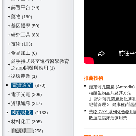
篩選平台
+
(79)
藥物
+
(190)
基因體學
+
(50)
研究工具
+
(83)
技術
+
(103)
食品加工
+
(6)
於手持式裝至進行醫學教育
+
之app開發與應用
(1)
循環農業
+
(1)
推薦技術
電資通光
(970)
鑑定薄孔菌屬 (Antrodia) 
核酸生物晶片及其方法
電子光電
+
(306)
1. 野外薄孔菌屬及似薄孔
資訊通訊
+
(347)
經營管理 3. 健康種苗認
藥物 CYY 系列化合物
機能材化
(1133)
敗血症臨床治療用藥
材料化工
+
(305)
-
能源環工
(258)