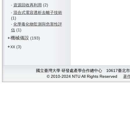
‧
資源回收再利用
(2)
‧
混合式電容透析去離子技術
(1)
‧
化學毒化物監測與危害性評
估
(1)
機械儀設
+
(193)
xx
+
(3)
國立臺灣大學 研發處產學合作總中心 10617臺北市大安
© 2010-2024 NTU All Rights Reserved
著