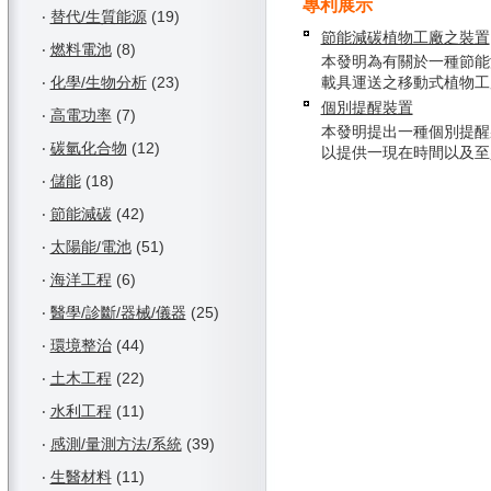
專利展示
‧
替代/生質能源
(19)
節能減碳植物工廠之裝置
‧
燃料電池
(8)
本發明為有關於一種節能
‧
化學/生物分析
(23)
載具運送之移動式植物工廠，
個別提醒裝置
‧
高電功率
(7)
本發明提出一種個別提醒
‧
碳氫化合物
(12)
以提供一現在時間以及至少一
‧
儲能
(18)
‧
節能減碳
(42)
‧
太陽能/電池
(51)
‧
海洋工程
(6)
‧
醫學/診斷/器械/儀器
(25)
‧
環境整治
(44)
‧
土木工程
(22)
‧
水利工程
(11)
‧
感測/量測方法/系統
(39)
‧
生醫材料
(11)