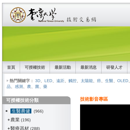
首頁
可授權技術
最新活動
最新消息
研發人才
熱門關鍵字：
3D
、
LED
、
遠距
、
觸控
、
太陽能
、
癌
、
生醫
、
OLED
品
、
感測
、
農
、
菌
、
藥
技術影音專區
可授權技術分類
生醫農健
(966)
農業
+
(196)
醫療器材
+
(288)