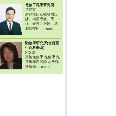
電信工程學研究所
江簡富
射頻模組及收發機設
計、衛星導航、天
線、介質共振器、感
測器技術 ...
more
動物學研究所(合併至
生命科學系)
宋延齡
實驗免疫學 免疫學 免
疫學專題討論 水族類
疫病學 ...
more