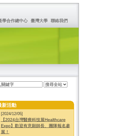
產學合作總中心
臺灣大學
聯絡我們
最新活動
[2024/12/05]
【2024台灣醫療科技展Healthcare
Expo】歡迎有意願師長、團隊報名參
展！