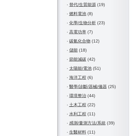
‧
替代/生質能源
(19)
‧
燃料電池
(8)
‧
化學/生物分析
(23)
‧
高電功率
(7)
‧
碳氫化合物
(12)
‧
儲能
(18)
‧
節能減碳
(42)
‧
太陽能/電池
(51)
‧
海洋工程
(6)
‧
醫學/診斷/器械/儀器
(25)
‧
環境整治
(44)
‧
土木工程
(22)
‧
水利工程
(11)
‧
感測/量測方法/系統
(39)
‧
生醫材料
(11)