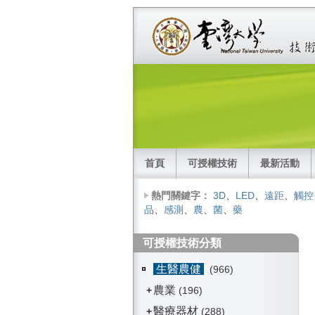
首頁
可授權技術
最新活動
熱門關鍵字：
3D
、
LED
、
遠距
、
觸控
品
、
感測
、
農
、
菌
、
藥
可授權技術分類
生醫農健
(966)
農業
+
(196)
醫療器材
+
(288)