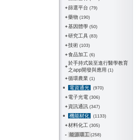
篩選平台
+
(79)
藥物
+
(190)
基因體學
+
(50)
研究工具
+
(83)
技術
+
(103)
食品加工
+
(6)
於手持式裝至進行醫學教育
+
之app開發與應用
(1)
循環農業
+
(1)
電資通光
(970)
電子光電
+
(306)
資訊通訊
+
(347)
機能材化
(1133)
材料化工
+
(305)
-
能源環工
(258)