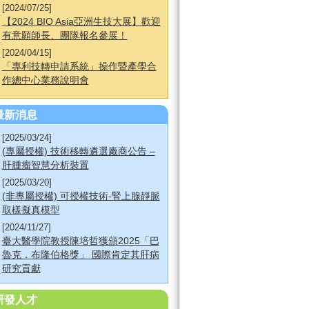
[2024/07/25]
【2024 BIO Asia亞洲生技大展】歡迎
有意願師長、團隊報名參展！
[2024/04/15]
「專利技轉申請系統」操作暨產學合
作總中心業務說明會
最新消息
[2025/03/24]
(專屬授權) 技術移轉遴選廠商公告 –
肝腫瘤智慧分析裝置
[2025/03/20]
(非專屬授權) 可授權技術-腎上腺靜脈
取樣擬真模型
[2024/11/27]
臺大醫學院教授陳培哲獲頒2025「巴
魯克．布隆伯格獎」 國際肯定其肝病
研究貢獻
研發人才