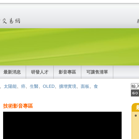
最新消息
研發人才
影音專區
可讓售清單
、
太陽能
、
癌
、
生醫
、
OLED
、
擴增實境
、
面板
、
食
技術影音專區