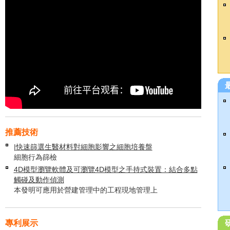
推薦技術
|快速篩選生醫材料對細胞影響之細胞培養盤
細胞行為篩檢
4D模型瀏覽軟體及可瀏覽4D模型之手持式裝置：結合多點
觸碰及動作偵測
本發明可應用於營建管理中的工程現地管理上
專利展示