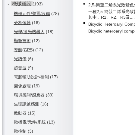
-
機械儀設
(193)
2,5-簡菠二烯系光致變
一種2,5-簡菠二烯系光
‧
機械元件/裝置/設備
(78)
其中，R1、R2、R3及....
‧
分析儀器
(16)
Bicyclic Heteroaryl Co
Bicyclic heteroaryl compo
‧
光學/激光機器人
(18)
‧
顯微技術
(12)
‧
導航(GPS)
(12)
‧
光譜儀
(6)
‧
超音波
(9)
‧
電腦輔助設計/檢測
(17)
‧
圖像處理
(19)
‧
環境感測/感應器
(39)
‧
生理訊號感測
(16)
‧
致動器
(15)
‧
微機電/元件/系統
(13)
‧
微控制
(3)