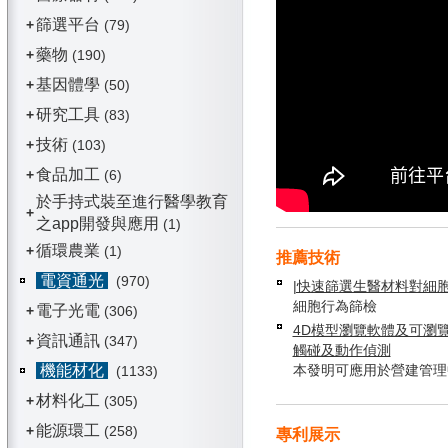
篩選平台
+
(79)
藥物
+
(190)
基因體學
+
(50)
研究工具
+
(83)
技術
+
(103)
食品加工
+
(6)
於手持式裝至進行醫學教育
+
之app開發與應用
(1)
循環農業
+
(1)
推薦技術
電資通光
(970)
|快速篩選生醫材料對細
細胞行為篩檢
電子光電
+
(306)
4D模型瀏覽軟體及可瀏
資訊通訊
+
(347)
觸碰及動作偵測
機能材化
本發明可應用於營建管理
(1133)
材料化工
+
(305)
能源環工
+
(258)
專利展示