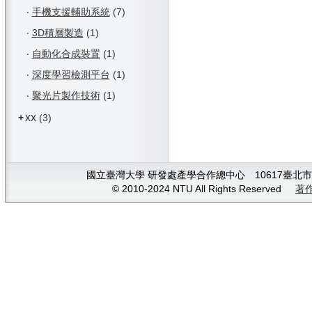
‧
手機支援輔助系統
(7)
‧
3D積層製造
(1)
‧
自動化合成裝置
(1)
‧
深度學習檢測平台
(1)
‧
聚光片製作技術
(1)
xx
+
(3)
國立臺灣大學 研發處產學合作總中心 10617臺北市大安
© 2010-2024 NTU All Rights Reserved
著