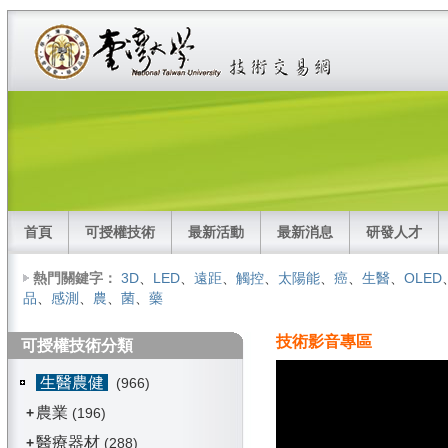
首頁
可授權技術
最新活動
最新消息
研發人才
熱門關鍵字：
3D
、
LED
、
遠距
、
觸控
、
太陽能
、
癌
、
生醫
、
OLED
品
、
感測
、
農
、
菌
、
藥
技術影音專區
可授權技術分類
生醫農健
(966)
農業
+
(196)
醫療器材
+
(288)