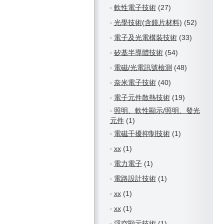
‧
軟性電子技術
(27)
‧
光學技術(含鏡片材料)
(52)
‧
電子及光電構裝技術
(33)
‧
矽基半導體技術
(54)
‧
電磁/光電訊號檢測
(48)
‧
奈米電子技術
(40)
‧
電子元件散熱技術
(19)
‧
照明、軟性顯示/照明、發光
元件
(1)
‧
電磁干擾抑制技術
(1)
‧
xx
(1)
‧
電力電子
(1)
‧
電路設計技術
(1)
‧
xx
(1)
‧
xx
(1)
‧
浮空顯示技術
(1)