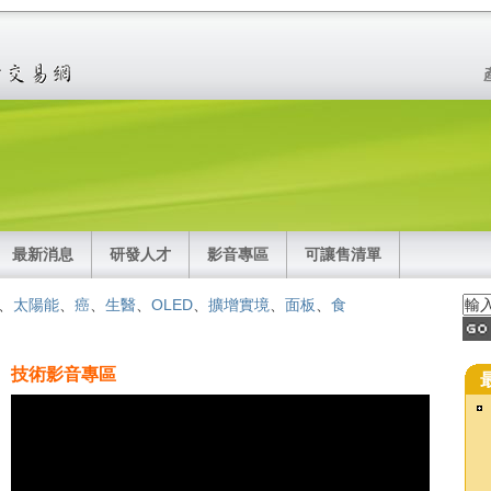
最新消息
研發人才
影音專區
可讓售清單
、
太陽能
、
癌
、
生醫
、
OLED
、
擴增實境
、
面板
、
食
技術影音專區