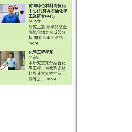
前瞻綠色材料高值化
中心(前身為石油化學
工業研究中心)
吳乃立
研究主題 奈米晶型金
屬氧化物之合成與分
析 開發量產全結晶 ...
more
化學工程學系
呂宗昕
本研究室充分結合化
學工程、精密陶瓷材
料與其電氣物性及元
件等之 ...
more