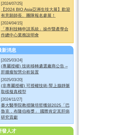
[2024/07/25]
【2024 BIO Asia亞洲生技大展】歡迎
有意願師長、團隊報名參展！
[2024/04/15]
「專利技轉申請系統」操作暨產學合
作總中心業務說明會
最新消息
[2025/03/24]
(專屬授權) 技術移轉遴選廠商公告 –
肝腫瘤智慧分析裝置
[2025/03/20]
(非專屬授權) 可授權技術-腎上腺靜脈
取樣擬真模型
[2024/11/27]
臺大醫學院教授陳培哲獲頒2025「巴
魯克．布隆伯格獎」 國際肯定其肝病
研究貢獻
研發人才