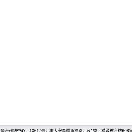
合作總中心 10617臺北市大安區羅斯福路四段1號 禮賢樓六樓608室 TEL: