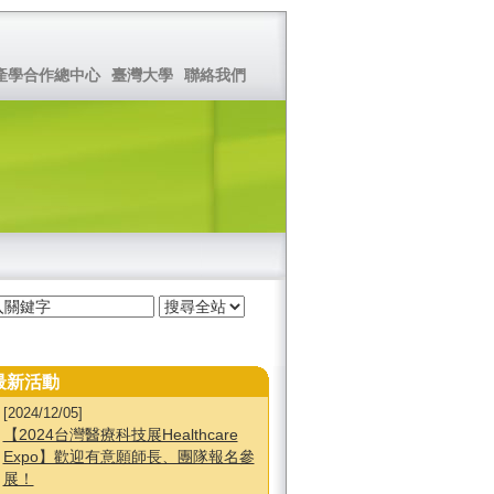
產學合作總中心
臺灣大學
聯絡我們
最新活動
[2024/12/05]
【2024台灣醫療科技展Healthcare
Expo】歡迎有意願師長、團隊報名參
展！