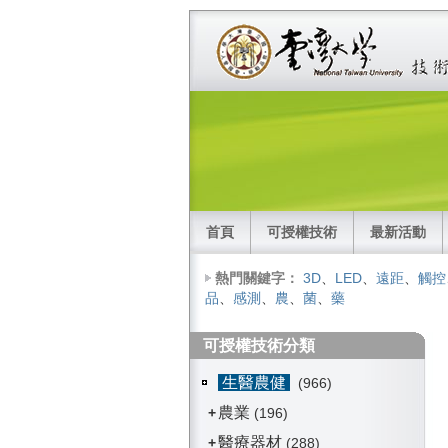
首頁
可授權技術
最新活動
熱門關鍵字：
3D
、
LED
、
遠距
、
觸控
品
、
感測
、
農
、
菌
、
藥
可授權技術分類
生醫農健
(966)
農業
+
(196)
醫療器材
+
(288)