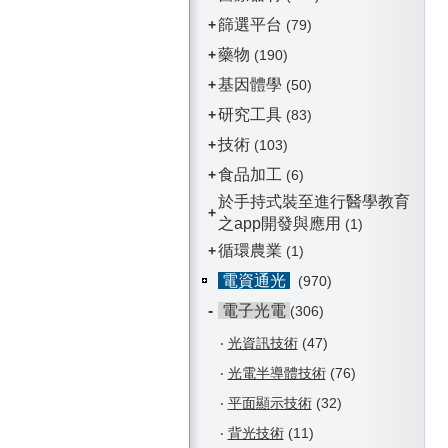
篩選平台
+
(79)
藥物
+
(190)
基因體學
+
(50)
研究工具
+
(83)
技術
+
(103)
食品加工
+
(6)
於手持式裝至進行醫學教育
+
之app開發與應用
(1)
循環農業
+
(1)
電資通光
(970)
-
電子光電
(306)
‧
光資訊技術
(47)
‧
光電半導體技術
(76)
‧
平面顯示技術
(32)
‧
背光技術
(11)