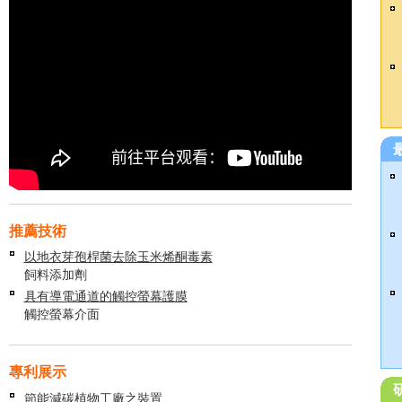
推薦技術
以地衣芽孢桿菌去除玉米烯酮毒素
飼料添加劑
具有導電通道的觸控螢幕護膜
觸控螢幕介面
專利展示
節能減碳植物工廠之裝置