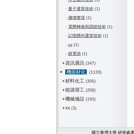
‧
量子運算技術
(1)
‧
擴增實境
(1)
‧
電壓轉換與調節技術
(1)
‧
記憶體內運算技術
(1)
‧
xx
(1)
‧
鋰電池
(1)
資訊通訊
+
(347)
機能材化
(1133)
材料化工
+
(305)
能源環工
+
(258)
機械儀設
+
(193)
xx
+
(3)
國立臺灣大學 研發處產學